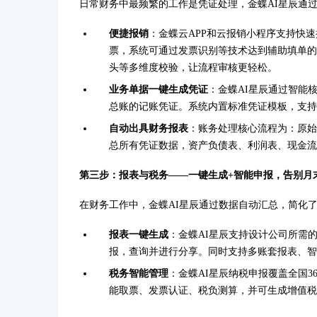
日常财务中最频繁的工作是凭证处理，金蝶AI星辰通
便捷报销
：金蝶云APP和云报销小程序支持快
票，系统可通过发票识别等技术达到辅助填单的
头等多维度校验，让流程审核更轻松。
业务单据一键生成凭证
：金蝶AI星辰通过智能
总账的记账凭证。系统内置标准凭证模板，支持
自动出具财务报表
：账务处理核心流程为：原始
总所有凭证数据，资产负债表、利润表、现金流
第三步：报表与税务——一键生成+智能申报，告别月
在财务工作中，金蝶AI星辰通过数据自动汇总，简化
报表一键生成
：金蝶AI星辰支持设计公司所需
报，查询并进行分享。同时支持多账套报表、智
税务智能管理
：金蝶AI星辰纳税申报覆盖全国
能取票、发票认证、税负测算，并可生成增值税