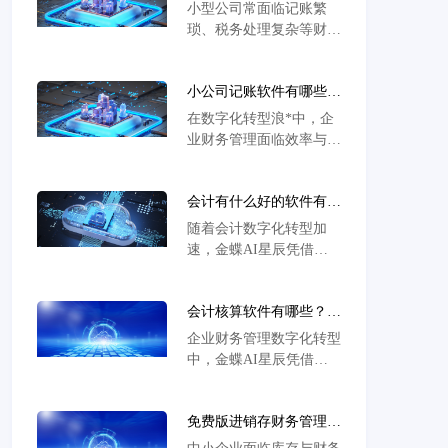
财务做报表软件优选方案
小型公司常面临记账繁
琐、税务处理复杂等财务
管理痛点，金蝶AI星辰
以智能记账、自动化税务
小公司记账软件有哪些？
核算及多重数据安全保障
核心痛点解析与智能化解
为核心，提供全流程云端
在数字化转型浪*中，企
决方案推荐
解决方案，15天免费试用
业财务管理面临效率与合
助力企业降本增效。
规的双重挑战。金蝶AI
星辰作为智能财务软件，
会计有什么好的软件有哪
通过云端协同、智能核算
些及问题解决方案全解析
与业财一体化为企业提供
随着会计数字化转型加
高效解决方案，支持多税
速，金蝶AI星辰凭借智
制适配及多维报表分析，
能票据识别、自动化税务
现可免费试用降低决策风
申报及深度业财融合能
险。
会计核算软件有哪些？核
力，助力企业实现高效财
心需求解析与智能选型解
务管理与风险管控，破解
企业财务管理数字化转型
决方案
传统记账效率低、数据孤
中，金蝶AI星辰凭借智
岛等行业痛点。
能记账引擎和多账簿体系
脱颖而出，其移动审批与
免费版进销存财务管理软
税务机器人功能有效提升
件：中小企业库存管控与
数据准确率，通过生态对