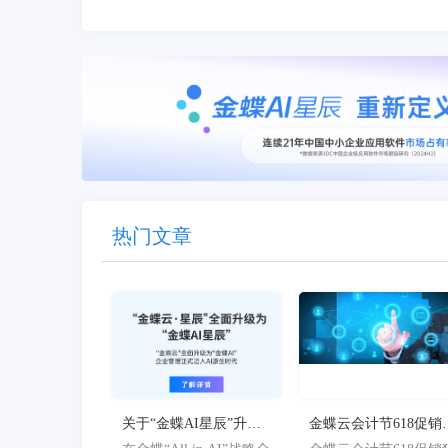
热门文章
关于“金蝶AI星辰”升级
金蝶云会计节618促销
为“金蝶AI星辰”的官方
欢限时特惠，最高立