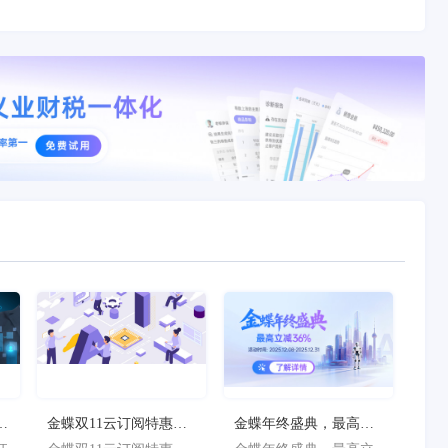
狂
金蝶双11云订阅特惠
金蝶年终盛典，最高立
减
季，最高立减36%
减36%！