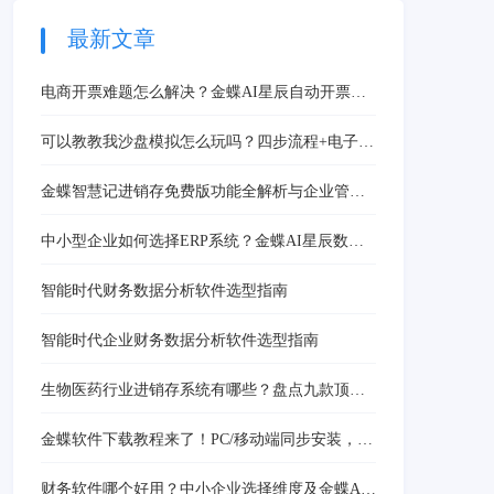
效率提升40%，人工差错
率降低85%，15天免费试
最新文章
用助力代账企业加速数字
化转型。
电商开票难题怎么解决？金蝶AI星辰自动开票软
件一键搞定
可以教教我沙盘模拟怎么玩吗？四步流程+电子沙
盘工具
金蝶智慧记进销存免费版功能全解析与企业管理
问题解决方案
中小型企业如何选择ERP系统？金蝶AI星辰数字
化解决方案详解
智能时代财务数据分析软件选型指南
智能时代企业财务数据分析软件选型指南
生物医药行业进销存系统有哪些？盘点九款顶级
进销存系统
金蝶软件下载教程来了！PC/移动端同步安装，异
地办公随时响应
财务软件哪个好用？中小企业选择维度及金蝶AI