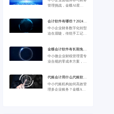
中小企业面临库存与财务
财务降本增效实战解决方
接200+平台实现全链路
管理挑战，金蝶AI星辰
案
自动化管理，助力企业财
免费版进销存财务管理软
务效率倍增。
件助力实现数字化转型，
会计软件有哪些？2024年
高效协同降本增效。
企业高效选型攻略与热门
中小企业财务数字化转型
推荐
迫在眉睫，传统手工记账
效率低、易出错，税务合
规风险攀升。会计软件有
金蝶会计软件有长期免费
哪些可靠选择？金蝶AI
版吗？中小微企业零成本
星辰作为云端智能解决方
中小微企业财税管理需专
财税管理解决方案推荐
案，覆盖凭证自动生成、
业合规的零成本方案，金
智能税务管理及多维度财
蝶AI星辰提供15天免费
务分析，助力企业实现记
试用，支持智能报税、业
账精准化、报表自动化，
代账会计用什么代账软件
财一体及多端协同，破解
实时适配财税政策变化，
好？智能化代账解决方案
版存在数据泄露风险，正
中小代账机构如何高效管
提升管理效能。
与效率提升指南
版服务保障财税安全并实
理多企业账务？金蝶AI
现长期降本增效。
星辰提供智能财税解决方
案，以区块链票据处理、
AI自动化核算和智慧税
务申报为核心，实现作业