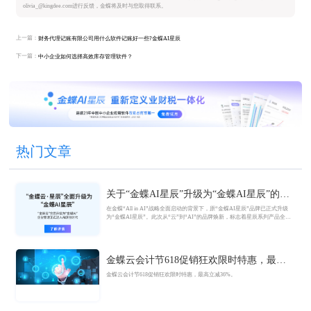
olivia_@kingdee.com进行反馈，金蝶将及时与您取得联系。
上一篇：
财务代理记账有限公司用什么软件记账好一些?金蝶AI星辰
下一篇：
中小企业如何选择高效库存管理软件？
热门文章
关于“金蝶AI星辰”升级为“金蝶AI星辰”的官
方公告
在金蝶“All in AI”战略全面启动的背景下，原“金蝶AI星辰”品牌已正式升级
为“金蝶AI星辰”。此次从“云”到“AI”的品牌焕新，标志着星辰系列产品全面
迈入AI驱动的新阶段，旨在以AI技术重构小微企业数智化解决方案，为企业
管理注入新动能。
金蝶云会计节618促销狂欢限时特惠，最高
立减36%
金蝶云会计节618促销狂欢限时特惠，最高立减36%。