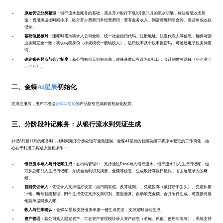
原始凭证分类整理
：银行流水是账务的基础，需从开户银行下载8月至11月的流水明细，标注每笔收支用
途；费用票据按时间排序，区分开办费和日常经营费用；若有业务收入，则需整理销售合同、发货单或收款
记录。
基础信息核对
：建账时需准确录入公司全称、统一社会信用代码、注册地址、法定代表人等信息，确保与营
业执照完全一致；确认纳税身份（小规模或一般纳税人）、适用税率及个税申报密码，可通过电子税务局查
询。
确定账务起点与会计制度
：新公司初期无期初余额，建账基准日可设为8月1日，会计制度可选择《小企业
会
计准则
》。
二、金蝶
AI星辰
初始化
完成注册后，用户可根据
金蝶AI星辰
的产品指引完成账套初始化配置。
三、分阶段补记账务：从银行流水到凭证生成
补记8月至11月的账务时，按时间顺序分步处理可避免遗漏。金蝶AI星辰的智能功能可将原本繁琐的工作简化，核
心在于利用工具减少重复操作：
银行流水导入与日记账生成
：在出纳管理中，支持通过Excel导入银行流水、银行流水引入生成日记账，也
可从总账引入生成日记账。系统会自动识别摘要、金额等信息，生成银行存款日记账，省去逐笔录入的麻
烦。
智能凭证录入
：凭证录入支持偏好设置（如日期取值、反算规则）、凭证暂存（被打断不丢失）、凭证作废
冲销、断号智能整理。附件生成凭证支持发票识别、查重验真、自动填充金额、合并附件生成，可直接将报
销类单据同步入账。
收入与往来确认
：金蝶AI星辰支持业务单据一键生成凭证，支持定时自动生成。
资产管理
：若公司购入固定资产，可在资产管理模块录入资产信息（名称、原值、使用年限等），系统支持