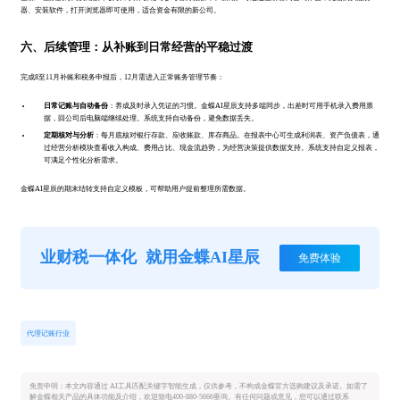
器、安装软件，打开浏览器即可使用，适合资金有限的新公司。
六、后续管理：从补账到日常经营的平稳过渡
完成8至11月补账和税务申报后，12月需进入正常账务管理节奏：
日常记账与自动备份
：养成及时录入凭证的习惯。金蝶AI星辰支持多端同步，出差时可用手机录入费用票
据，回公司后电脑端继续处理。系统支持自动备份，避免数据丢失。
定期核对与分析
：每月底核对银行存款、应收账款、库存商品。在报表中心可生成利润表、资产负债表，通
过经营分析模块查看收入构成、费用占比、现金流趋势，为经营决策提供数据支持。系统支持自定义报表，
可满足个性化分析需求。
金蝶AI星辰的期末结转支持自定义模板，可帮助用户提前整理所需数据。
业财税一体化
就用金蝶AI星辰
免费体验
代理记账行业
免责申明：本文内容通过 AI工具匹配关键字智能生成，仅供参考，不构成金蝶官方选购建议及承诺。如需了
解金蝶相关产品的具体功能及介绍，欢迎致电400-880-5666垂询。有任何问题或意见，您可以通过联系