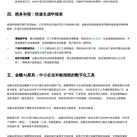
多种折旧方法，自动计算月折旧额并生成累计折旧凭证。补账时可选择对应期间一次性计提折旧。
四、税务补报：快速生成申报表
未按时报税可能产生滞纳金，12月需优先完成8月至11月的税务补报。金蝶AI星辰的税务管理模块能直接对接财务
数据，生成符合税务要求的申报表：
增值税申报
：通过智能取票、手工开票等功能获取发票数据，系统支持
税负测算
、生成增值税风险报告。申
报表数据可从销项税额、进项税额科目自动取数，用户核对后一键申报。
个税申报数据同步
：
工资管理
模块录入员工工资明细后，系统自动计算个税，支持生成工资单并通过短信通
知员工。数据可直接导出用于自然人电子税务局申报。
税务风险预警
：金蝶AI星辰支持税务健康检查，通过账务数据扫描异常指标（如进项税额与收入占比异
常），帮助用户提前修正，降低税务风险。
五、金蝶AI星辰：中小企业补账报税的数字化工具
金蝶AI星辰是金蝶旗下针对小微企业的云服务产品，能够帮助中小企业快速建立规范的财务体系。根据金蝶行业荣
誉与奖项，该产品在2024年下半年用户满意度达92.62%，NPS为66.02%；2024年全年个人号调研满意度84.7%。金
蝶AI星辰的财税整体蓝图覆盖总账管理、出纳管理、资产管理、工资管理、税务管理五大模块，实现业财税融合。
业务单据可一键生成凭证，支持定时自动生成；期末处理内置5个结转模板（含结转损益），支持自定义新模板。
金蝶AI星辰获得了网络安全等级保护认证，数据存储在云服务器，支持自动备份。
根据爱分析《2022中国小微企业SaaS白皮书》，金蝶AI星辰在小微业财税一体化代表产品分析中得分最高，并列举
了宝树行（商贸）、汇能硅胶（工贸）等典型案例。这些案例表明，金蝶AI星辰能帮助小微企业解决记账算不清、
库存盘不清、成本核算不准等典型痛点。
金蝶AI星辰的订阅费用按年收取，具体价格可参考官方报价单。新用户可通过金蝶官网咨询体验，无需购买服务