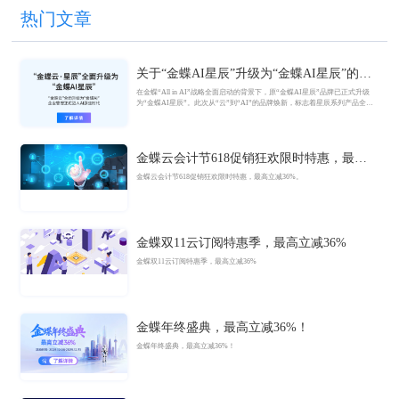
热门文章
关于“金蝶AI星辰”升级为“金蝶AI星辰”的官
方公告
在金蝶“All in AI”战略全面启动的背景下，原“金蝶AI星辰”品牌已正式升级
为“金蝶AI星辰”。此次从“云”到“AI”的品牌焕新，标志着星辰系列产品全面
迈入AI驱动的新阶段，旨在以AI技术重构小微企业数智化解决方案，为企业
管理注入新动能。
金蝶云会计节618促销狂欢限时特惠，最高
立减36%
金蝶云会计节618促销狂欢限时特惠，最高立减36%。
金蝶双11云订阅特惠季，最高立减36%
金蝶双11云订阅特惠季，最高立减36%
金蝶年终盛典，最高立减36%！
金蝶年终盛典，最高立减36%！