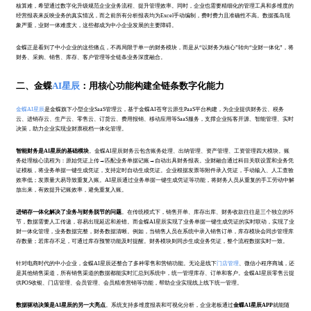
核算难，希望通过数字化升级规范企业业务流程、提升管理效率。同时，企业也需要精细化的管理工具和多维度的
经营报表来反映业务的真实情况，而之前所有分析报表均为Excel手动编制，费时费力且准确性不高。数据孤岛现
象严重，业财一体难度大，这些都成为中小企业发展的主要障碍。
金蝶正是看到了中小企业的这些痛点，不再局限于单一的财务模块，而是从“以财务为核心”转向“业财一体化”，将
财务、采购、销售、库存、客户管理等全链条业务深度融合。
二、金蝶
AI星辰
：用核心功能构建全链条数字化能力
金蝶AI星辰
是金蝶旗下小型企业SaaS管理云，基于金蝶AI苍穹云原生PaaS平台构建，为企业提供财务云、税务
云、进销存云、生产云、零售云、订货云、费用报销、移动应用等SaaS服务，支撑企业拓客开源、智能管理、实时
决策，助力企业实现业财票税档一体化管理。
智能财务是AI星辰的基础模块
。金蝶AI星辰财务云包含账务处理、出纳管理、资产管理、工资管理四大模块。账
务处理核心流程为：原始凭证上传→匹配业务单据记账→自动出具财务报表。业财融合通过科目关联设置和业务凭
证模板，将业务单据一键生成凭证，支持定时自动生成凭证。企业根据发票等附件录入凭证，手动输入、人工查验
效率低；发票量大易导致重复入账。AI星辰通过业务单据一键生成凭证等功能，将财务人员从重复的手工劳动中解
放出来，有效提升记账效率，避免重复入账。
进销存一体化解决了业务与财务脱节的问题
。在传统模式下，销售开单、库存出库、财务收款往往是三个独立的环
节，数据需要人工传递，容易出现延迟和差错。而金蝶AI星辰实现了业务单据一键生成凭证的实时联动，实现了业
财一体化管理，业务数据完整，财务数据清晰。例如，当销售人员在系统中录入销售订单，库存模块会同步管理库
存数量；若库存不足，可通过库存预警功能及时提醒。财务模块则同步生成业务凭证，整个流程数据实时一致。
针对电商时代的中小企业，金蝶AI星辰还整合了多种零售和营销功能。无论是线下
门店管理
、微信小程序商城，还
是其他销售渠道，所有销售渠道的数据都能实时汇总到系统中，统一管理库存、订单和客户。金蝶AI星辰零售云提
供POS收银、门店管理、会员管理、会员精准营销等功能，帮助企业实现线上线下统一管理。
数据驱动决策是AI星辰的另一大亮点
。系统支持多维度报表和可视化分析，企业老板通过
金蝶AI星辰APP
就能随