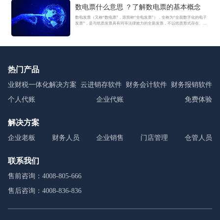
数电票什么意思 ？了解数电票的基本概念
数电发票（又称“数电票”，原简称“全电发票”），全称为“全面数字化的电子
发票”，是与纸质发票具有同等法律效力的全新发票，不以纸质形式存在、不
用介质支撑、无须申请领用、发票验旧及申请增版增量。纸质发票的票面信
息全面数字化，将多个票种集成归并为电子发票单一票种，数电发票实行全
国统一赋码、自动流转交付。
热门产品
业财税一体化解决方案
云进销存软件
财务会计软件
财务报销软件
个人代账
企业代账
免费体验
解决方案
企业老板
财务人员
企业销售
门店管理
仓管人员
联系我们
售前咨询：4008-805-666
售后咨询：4008-836-836