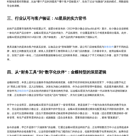
时随地查看经营数据，比如“哪个产品利润最高”“哪个客户贡献最大”，告别了过去“拍脑袋”决策的模式，用数据指
导业务调整。
三、行业认可与客户验证：AI星辰的实力背书
好的产品需要市场和用户的双重认可。据爱分析发布的《2022中国小微企业SaaS白皮书》显示，在小微企业业财税
一体化代表产品分析中，金蝶AI星辰从产品技术能力、产品拓展性、行业覆盖度等几个维度来看得分最高。此外，
金蝶AI星辰还荣获2023 iF设计奖（用户体验类），其产品的用户体验得到了国际认可。
更具说服力的是来自客户的真实反馈。以食品企业“赏味期限”为例，该公司门店收银系统与
财务软件
属于不同的品
牌，相互之间数据无法互通，财务人员需要手工整理和录入几十家门店的数据，工作量非常大。使用金蝶AI星辰
后，实现了业财一体化，门店的销售数据能够自动汇总到财务系统，大幅减少了手工对账的工作量，提升了管理效
率。
四、从“财务工具”到“数字化伙伴”：金蝶转型的深层逻辑
金蝶的转型，本质上是对企业服务市场趋势的精准把握。在数字经济持续深化发展的背景下，中国企业数字化正
从“系统上线”阶段，迈入以智能化、决策化为核心的新阶段。作为企业经营管理中最基础、也是最关键的系统，财
务软件与
进销存软件
正在AI技术的驱动下迎来结构性升级。以金蝶AI星辰为代表的新一代AI财务与AI进销存解决
方案，正在推动中小微企业管理从“信息化”迈向“智能化”，并为行业树立起清晰的发展方向。
对于中小企业而言，选择金蝶AI星辰不仅是选择了一套管理系统，更是选择了一个能与自身共同成长的数字化伙
伴。无论是初创期的小微企业，还是发展中的中型企业，金蝶AI星辰都能通过模块化配置满足不同阶段的需求。例
如，企业可以选择标准版（适合只需基础财务记账或简单进销存的小微企业）、专业版（适合需要完整进销存+财
务管理、有生产或零售需求的企业）或旗舰版（适合业务复杂、需要高级功能的企业），避免“重复建设”。
如今的金蝶，早已不是那个“只做财务”的金蝶。它通过金蝶AI星辰这样的产品，正在帮助数百万中小企业用低成本
实现高效率的全链条数字化，让这些曾经被数字化门槛挡在门外的企业，也能享受到数字化带来的红利。如果你还
以为金蝶只是“做财务的”，不妨去了解一下金蝶AI星辰——这个让金蝶完成华丽转身的产品，或许正是你企业数字