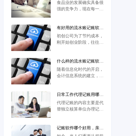
工具
食品业的发展确实具备很
强的竞争力，现在每一个
行业都是如此的食品，领
域的发展也是这样的，有
有好用的流水账记账软件
各种不同的品牌，有各种
么？好的水账记账软件有
不同的网红产品，还有一
初创公司为了节约成本，
什么特点？
些老字号的产品，现在的
刚开始创业阶段，往往都
市场是一个非常庞大的市
是老板或者几个合伙人身
场，在这个庞大的市场当
兼数职，完成公司日常运
中想要占据一席之地，想
什么样的流水账记账软件
营所需要做的事情。这其
要做好自己的工作，想要
好用？如何保证流水账记
中，财务是公司日常事务
随着信息化时代的开启，
做好营销，就需要有全面
账高效准确？
中必须要做的。很多老板
会计信息系统的建立，大
的工具支持，一家使用了
由于没有会计背景，往往
趋势就是企业财务软件的
软件系统的食品企业，确
对财务工作望而却步，大
使用。现在的企业大多数
实竞争方面要比其他企业
部分外包给代账公司。
日常工作代理记账用哪个
已经脱离手工记账，采用
更强。
有好用的流水账记
软件?代理记账软件使用
财务软件来做账。但是对
代理记账的内容主要是代
方便么？
于一些初创型公司来说，
替独立核算单位办理记
由于企业还处于发展阶
账、算账、报账等业务；
段，经济实力还不够强
代理记账的性质是一种社
大，招聘的会计人员素质
记账软件哪个好用，亲测
会性会计服务活动，是会
相对偏低，财务软件如果
有效?
计工作社会化、专门化的