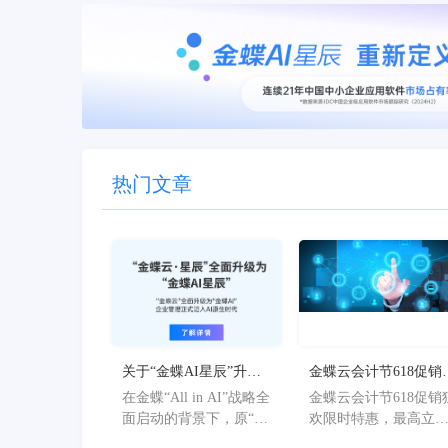
热门文章
关于“金蝶AI星辰”升级
金蝶云会计节618促销
为“金蝶AI星辰”的官方
欢限时特惠，最高立
在金蝶“All in AI”战略全
金蝶云会计节618促销
公告
36%
面启动的背景下，原“金
欢限时特惠，最高立
蝶AI星辰”品牌已正式升
36%。