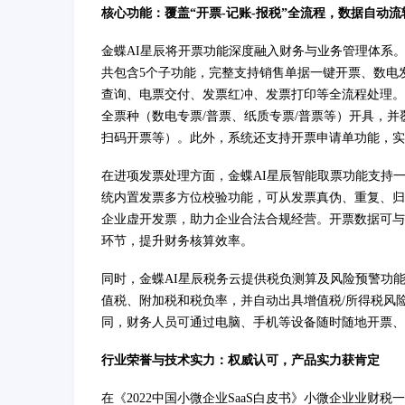
核心功能：覆盖“开票-记账-报税”全流程，数据自动流
金蝶AI星辰将开票功能深度融入财务与业务管理体系
共包含5个子功能，完整支持销售单据一键开票、数电发
查询、电票交付、发票红冲、发票打印等全流程处理。
全票种（数电专票/普票、纸质专票/普票等）开具，
扫码开票等）。此外，系统还支持开票申请单功能，实
在进项发票处理方面，金蝶AI星辰智能取票功能支持
统内置发票多方位校验功能，可从发票真伪、重复、归
企业虚开发票，助力企业合法合规经营。开票数据可与
环节，提升财务核算效率。
同时，金蝶AI星辰税务云提供税负测算及风险预警功
值税、附加税和税负率，并自动出具增值税/所得税风
同，财务人员可通过电脑、手机等设备随时随地开票、
行业荣誉与技术实力：权威认可，产品实力获肯定
在《2022中国小微企业SaaS白皮书》小微企业业