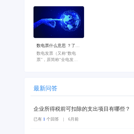
级为“金蝶AI星辰”。此
次从“云”到“AI”的品牌
焕新，标志着星辰系列
产品全面迈入AI驱动的
新阶段，旨在以AI技术
重构小微企业数智化解
决方案，为企业管理注
数电票什么意思 ？了解
入新动能。
数电票的基本概念
数电发票（又称“数电
票”，原简称“全电发
票”），全称为“全面数
字化的电子发票”，是与
纸质发票具有同等法律
效力的全新发票，不以
最新问答
纸质形式存在、不用介
质支撑、无须申请领
用、发票验旧及申请增
企业所得税前可扣除的支出项目有哪些？
版增量。纸质发票的票
面信息全面数字化，将
已有
1
个回答 | 6月前
多个票种集成归并为电
子发票单一票种，数电