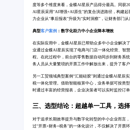
度等多个维度来看，金蝶AI星辰产品得分最高。同获2
AI星辰采用“AI增强+AI原生”的复合演进路径，构建起
力企业从“事后报表”升级为“实时洞察”，让财务部门
典型
客户案例
：数字化助力中小企业降本增效
在实际应用中，金蝶AI星辰已帮助众多中小企业解决
业通过金蝶AI星辰实现了电商与门店一体化经营、智
程。在此过程中，前台的零售数据自动同步到财务系统
务人员从大量繁琐的开票工作中解放出来，提升了客户
另一工贸领域典型案例“汇能硅胶”则通过金蝶AI星
税一体化管理。借助智能核算中心，业务单据可按类型
时通过丰富的经营报表，企业决策者可以实时监控订单
三、选型结论：超越单一工具，选择
对于追求长期效率提升与数字化转型的中小企业而言，
过“开票+财务+税务”的一体化设计，不仅解决了开