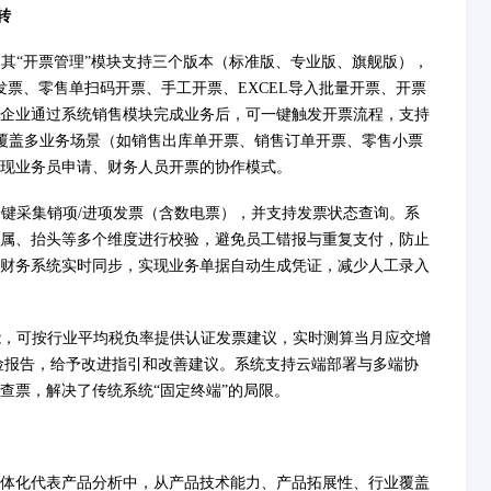
转
。其“开票管理”模块支持三个版本（标准版、专业版、旗舰版），
票、零售单扫码开票、手工开票、EXCEL导入批量开票、开票
企业通过系统销售模块完成业务后，可一键触发开票流程，支持
并覆盖多业务场景（如销售出库单开票、销售订单开票、零售小票
现业务员申请、财务人员开票的协作模式。
一键采集销项/进项发票（含数电票），并支持发票状态查询。系
属、抬头等多个维度进行校验，避免员工错报与重复支付，防止
财务系统实时同步，实现业务单据自动生成凭证，减少人工录入
能，可按行业平均税负率提供认证发票建议，实时测算当月应交增
险报告，给予改进指引和改善建议。系统支持云端部署与多端协
查票，解决了传统系统“固定终端”的局限。
财税一体化代表产品分析中，从产品技术能力、产品拓展性、行业覆盖