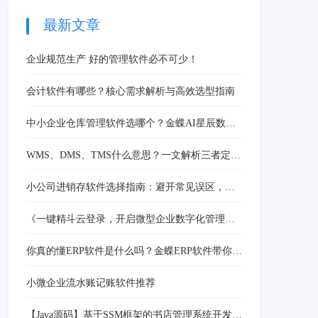
理90%核算流程，将财务
人员从琐碎事务解放，驱
最新文章
动岗位向战略分析转型，
破解效率与价值失衡困
企业规范生产 好的管理软件必不可少！
局。
会计软件有哪些？核心需求解析与高效选型指南
中小企业仓库管理软件选哪个？金蝶AI星辰数字
化方案精准推荐
WMS、DMS、TMS什么意思？一文解析三者定义
及区别
小公司进销存软件选择指南：避开常见误区，精
准匹配业务需求
《一键精斗云登录，开启微型企业数字化管理的
新篇章》
你真的懂ERP软件是什么吗？金蝶ERP软件带你深
度解码
小微企业流水账记账软件推荐
【Java源码】基于SSM框架的书店管理系统开发实