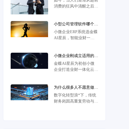
如今，当人们逐渐从超前
不
表现；代理记账在法律上
消费的狂风中清醒之后，
的表现则是通过签订委托
开始对自己的资产重新重
合同的方式来明确和规范
视起来，开始学着记账就
委托及受托双方的权利义
小型公司管理软件哪个好
成了大家省钱的第一步。
务关系。
用？破解低效管理的实战
但是手写账本非常浪费时
小微企业ERP系统选金蝶
解决方案解析
间，而且线上线下常有一
AI星辰，智能业财一体
些小消费，记起来也非常
化打通财务业务闭环，全
繁琐，还有可能经常忘
渠道进销存管理实时同步
记，那么这里就有不少人
小微企业刚成立适用的财
多端数据，库存周转效率
在推荐比较好用的记账软
务软件优选方案解析
提升35%，成本管控精确
金蝶AI星辰为初创小微
度达99.7%，破解经营数
企业打造业财一体化云财
据孤岛难题。
务管理系统，智能自动化
处理日常账务，支持多终
为什么很多人不愿意做财
端实时协同与合规报表生
务了？数字化转型下财务
成，以零代码低成本的轻
数字化转型浪*下，传统
岗困境破解与智能工具解
量化方案破解财务混乱困
财务岗因高重复劳动与合
析
局，助力高效运营。
规高压陷入人才流失困
境。金蝶AI星辰通过业
财融合智能系统重构财务
管理模式，AI自动化处