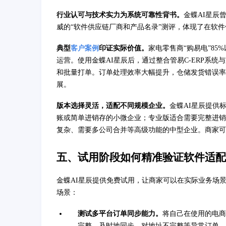
行业认可与技术实力为系统可靠性背书。
金蝶AI星辰
威的“软件供应链厂商和产品名录”测评，体现了在软
典型
客户案例
印证实际价值。
家电零售商“购易电”8
运营。使用金蝶AI星辰后，通过整合管易C-ERP系
和批量打单。订单处理效率大幅提升，仓储发货错误率
展。
版本选择灵活，适配不同规模企业。
金蝶AI星辰提供
账或简单进销存的小微企业；专业版适合需要完整进销
复杂、需要多公司合并等高级功能的中型企业。商家可
五、试用阶段如何精准验证软件适配
金蝶AI星辰提供免费试用，让商家可以在实际业务场
场景：
测试多平台订单同步能力。
将自己在使用的电商
完整、及时地同步，对地址不完整等异常订单，