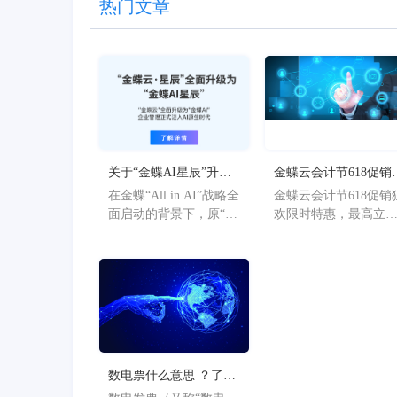
热门文章
关于“金蝶AI星辰”升级
金蝶云会计节618促销
为“金蝶AI星辰”的官方
欢限时特惠，最高立
在金蝶“All in AI”战略全
金蝶云会计节618促销
公告
36%
面启动的背景下，原“金
欢限时特惠，最高立
蝶AI星辰”品牌已正式升
36%。
级为“金蝶AI星辰”。此
次从“云”到“AI”的品牌
焕新，标志着星辰系列
产品全面迈入AI驱动的
新阶段，旨在以AI技术
重构小微企业数智化解
决方案，为企业管理注
数电票什么意思 ？了解
入新动能。
数电票的基本概念