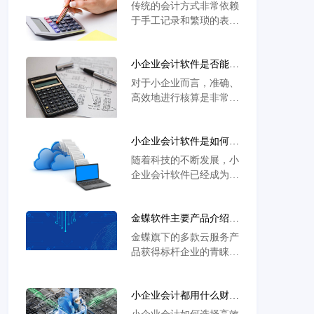
计方式相比有何优势？
传统的会计方式非常依赖
于手工记录和繁琐的表格
填写，有了小企业会计软
件就不一样，建立在互联
小企业会计软件是否能满
网，计算机和软件技术上
足我的核算需求？
会计系统，让财务管理更
对于小企业而言，准确、
加简便、准确和智能化。
高效地进行核算是非常重
要的一件事情，小企业会
计软件所具备的核算功
小企业会计软件是如何助
能，完全可以满足小微企
力企业高效财务管理？
业的财务需求。
随着科技的不断发展，小
企业会计软件已经成为了
现代企业高效财务管理的
重要工具。小企业会计软
金蝶软件主要产品介绍：
件通过自动化和数字化的
苍穹、星瀚、星空、星辰
方式，使企业财务管理更
金蝶旗下的多款云服务产
加便捷、准确和高效。它
品获得标杆企业的青睐，
能够帮助企业实现财务信
包括金蝶云·苍穹（企业
息的快速录入、准确计算
级AI平台）、金蝶云·星
和自动化生成各种财务报
小企业会计都用什么财务
瀚（大型企业SaaS管理
表，从而提高企业财务管
软件?求介绍及问题解决
云）、金蝶云·星空（高