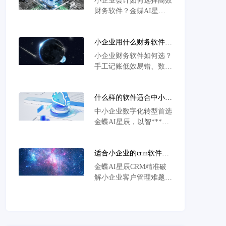
小企业会计如何选择高效
理的效率和准确性。
方案
成长型企业SaaS管理
财务软件？金蝶AI星辰
云）、金蝶云·星辰（小
集成智能财税、多场景适
微企业SaaS管理云）等，
配与安全数据服务，支持
已为世界范围内超过740
小企业用什么财务软件合
15天免费试用，助力降本
万家企业、政府组织提供
适？破解预算与效率难题
增效快速升级。
小企业财务软件如何选？
企业管理云产品及服务。
的优选方案
手工记账低效易错、数据
孤岛掣肘发展。金蝶AI
星辰以财务业务一体化破
什么样的软件适合中小企
局，智能核算自动化率达
业？数字化转型必备的一
85%，多端协同打破部门
中小企业数字化转型首选
体化智能解决方案全攻略
壁垒，实时数据看板精准
金蝶AI星辰，以智****P
辅助决策，助中小企业在
实现财务业务一体化，依
有限预算内实现降本增
托实时数据分析优化进销
效。
适合小企业的crm软件推
存管理，突破库存积压与
荐？中小企业客户管理痛
决策滞后瓶颈，15天验证
金蝶AI星辰CRM精准破
点解决方案及实战案例解
期助力企业精准降本、运
解小企业客户管理难题，
析
营效率提升39%。
通过智能自动化与多端协
同系统，实现销售流程优
化与客户数据实时整合，
有效提升跟进效率与复购