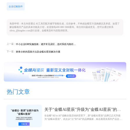
企业记账软件
免责申明：本文内容通过 AI工具匹配关键字智能生成，仅供参考，不构成金蝶官方选购建议及承诺。如需了
解金蝶相关产品的具体功能及介绍，欢迎致电400-880-5666垂询。有任何问题或意见，您可以通过联系
olivia_@kingdee.com进行反馈，金蝶将及时与您取得联系。
上一篇：
中小企业ERP实施指南：避开常见误区，选对系统与路径确保一次成功
下一篇：
财务分析的思路方法及金蝶AI星辰解决方案
热门文章
关于“金蝶AI星辰”升级为“金蝶AI星辰”的官
方公告
在金蝶“All in AI”战略全面启动的背景下，原“金蝶AI星辰”品牌已正式升级
为“金蝶AI星辰”。此次从“云”到“AI”的品牌焕新，标志着星辰系列产品全面
迈入AI驱动的新阶段，旨在以AI技术重构小微企业数智化解决方案，为企业
管理注入新动能。