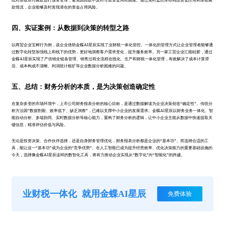
统对应收应付账款进行预警管理，避免因回款不及时导致资金周转困难。通过实时监控库存商品资金占用和应收账
款情况，企业能够及时发现潜在的资金占用风险。
四、实证案例：从数据到决策的转型之路
以商贸企业宝树行为例，该企业借助金蝶AI星辰实现了业财税一体化管控。一体化的管理方式让企业管理者能够通
过数字化转型加强线上和线下的优势，更好地洞察客户需求变化，提升服务效率。另一家工贸企业汇能硅胶，通过
金蝶AI星辰实现了产供销全链条管理、销售过程全流程在线化、生产和财税一体化管理，有效解决了成本计算滞
后、成本构成不清晰、利润统计粗犷等企业数据分析困难的问题。
五、总结：财务分析的本质，是为决策创造确定性
在复杂多变的市场环境中，上市公司财务报表分析的核心目标，是通过数据解读为企业决策创造“确定性”。传统分
析方法因“数据割裂、效率低下、缺乏洞察”，已难以支撑中小企业的发展需求。金蝶AI星辰以财务业务一体化、智
能自动分析、多端协同、实时数据分析等核心能力，重构了财务分析的逻辑，让中小企业主能从数据中快速提取关
键信息，精准评估价值与风险。
无论是投资决策、合作伙伴选择，还是自身财务管理优化，财务报表分析都是企业的“基本功”。而选择合适的工
具，能让这一“基本功”成为企业的“竞争优势”。在人工智能已成为提升经营效率、优化决策能力的重要基础设施的
今天，选择像金蝶AI星辰这样的数智化工具，将有力推动企业实现从“数字化”向“智能化”的跨越。
业财税一体化
就用金蝶AI星辰
免费体验