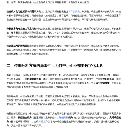
要。然而，现实中多数中小企业在分析上市公司财务报表时，常面临三大核心痛点。
信息碎片化与数据孤岛问题
最为突出。上市公司财务报表包含
资产负债表
、利润表、现金流量表等多份文件，传统
分析中需手动整合数据，而业务数据（如销售流水、库存变动）与财务数据割裂，导致决策滞后。中小企业普遍存
在业务财务数据没有一体化的问题，会直接影响成本和利润的核算准确性，不利于老板做出正确决策。
分析效率与专业能力不足
同样制约决策质量。企业根据发票等附件录入凭证，依赖手动输入和人工查验，不仅效率
低，还容易因发票量大而导致重复入账。同时，许多中小企业缺乏专职财务分析师，难以深入解读“毛利率变动与
存货周转率的关联”、“经营性现金流与净利润的背离”等关键问题。
动态跟踪与风险预警缺失
则让企业错失机会或陷入被动。传统分析多为“事后总结”，无法实时监控财务指标变化。
例如，若未能及时发现某上市公司流动比率低于行业警戒线，可能导致合作中的预付款风险；而忽视研发费用占比
的持续增长，又可能错过高成长潜力企业。
二、传统分析方法的局限性：为何中小企业需要数字化工具
面对上述痛点，传统财务分析方法已难以满足需求。Excel作为基础工具，虽能完成数据录入与简单计算，但存在
三大致命短板：一是
数据联动性差
，修改一处数据需手动更新所有关联表格，效率低下；二是
可视化能力弱
，难以
直观呈现“营收增长率与费用率的趋势对比”“各业务板块利润贡献占比”等复杂关系；三是
缺乏智能预警
，无法自动
识别“存货周转天数突增”“应付账款周期异常延长”等风险信号。
更关键的是，传统方法依赖人工经验，容易因主观判断失误导致分析偏差。例如，某制造业企业在评估供应商时，
仅关注“资产负债率低于50%”这一单一指标，忽视其“有息负债占比高达80%”的隐藏风险，最终因对方资金链断裂
影响生产。这种“只见树木不见森林”的分析模式，本质是缺乏系统化工具支撑的必然结果。
随着数智化转型加速，中小企业对财务分析工具的需求已从“数据记录”升级为“智能决策支持”。理想的工具需具备
三大能力：
数据整合能力
（打通财务与业务数据）、
智能分析
能力
（自动计算关键指标并生成解读）、
实时动态能
力
（指标变动即时预警）。金蝶
AI星辰
作为专为中小企业打造的数智化财务解决方案，以业财税一体化的核心能
力，为这一需求提供了有效的支撑。