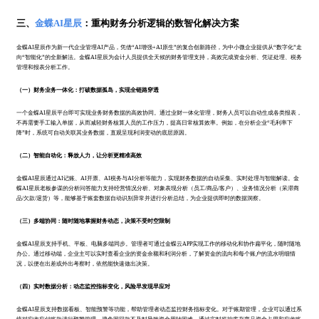
三、
金蝶AI星辰
：重构财务分析逻辑的数智化解决方案
金蝶AI星辰作为新一代企业管理AI产品，凭借“AI增强+AI原生”的复合创新路径，为中小微企业提供从“数字化”走
向“智能化”的全新解法。金蝶AI星辰为会计人员提供全天候的财务管理支持，高效完成资金分析、凭证处理、税务
管理和报表分析工作。
（一）财务业务一体化：打破数据孤岛，实现全链路穿透
一个金蝶AI星辰平台即可实现业务财务数据的高效协同。通过业财一体化管理，财务人员可以自动生成各类报表，
不再需要手工输入单据，从而减轻财务核算人员的工作压力，提高日常核算效率。例如，在分析企业“毛利率下
降”时，系统可自动关联其业务数据，直观呈现利润变动的底层原因。
（二）智能自动化：释放人力，让分析更精准高效
金蝶AI星辰通过AI记账、AI开票、AI税务与AI分析等能力，实现财务数据的自动采集、实时处理与智能解读。金
蝶AI星辰老板参谋的分析问答能力支持经营情况分析、对象表现分析（员工/商品/客户）、业务情况分析（呆滞商
品/欠款/退货）等，能够基于账套数据自动识别异常并进行分析总结，为企业提供即时的数据洞察。
（三）多端协同：随时随地掌握财务动态，决策不受时空限制
金蝶AI星辰支持手机、平板、电脑多端同步。管理者可通过金蝶云APP实现工作的移动化和协作扁平化，随时随地
办公。通过移动端，企业主可以实时查看企业的资金余额和利润分析，了解资金的流向和每个账户的流水明细情
况，以便在出差或外出考察时，依然能快速做出决策。
（四）实时数据分析：动态监控指标变化，风险早发现早应对
金蝶AI星辰支持数据看板、智能预警等功能，帮助管理者动态监控财务指标变化。对于账期管理，企业可以通过系