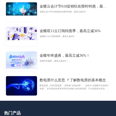
金蝶云会计节618促销狂欢限时特惠，最高
立减36%
金蝶云会计节618促销狂欢限时特惠，最高立减36%。
金蝶双11云订阅特惠季，最高立减36%
金蝶双11云订阅特惠季，最高立减36%
金蝶年终盛典，最高立减36%！
金蝶年终盛典，最高立减36%！
数电票什么意思 ？了解数电票的基本概念
数电发票（又称“数电票”，原简称“全电发票”），全称为“全面数字化的电子
发票”，是与纸质发票具有同等法律效力的全新发票，不以纸质形式存在、不
用介质支撑、无须申请领用、发票验旧及申请增版增量。纸质发票的票面信
息全面数字化，将多个票种集成归并为电子发票单一票种，数电发票实行全
国统一赋码、自动流转交付。
热门产品