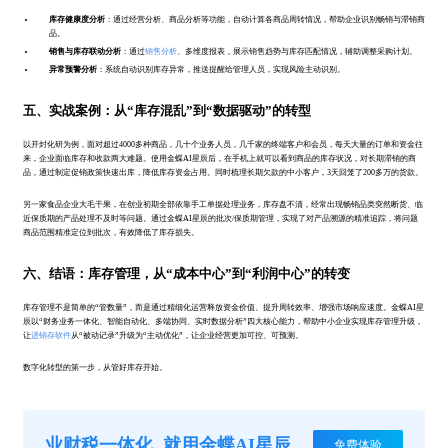
库存健康度分析
：通过经营分析、商品分析等功能，自动计算各商品周转情况，帮助企业识别畅销与滞销商
品。
销售与库存联动分析
：通过
销售分析
、多维度报表，展示销售趋势与库存匹配情况，辅助调整采购计划。
异常预警分析
：系统自动识别库存异常，推送提醒给管理人员，实现风险主动识别。
五、实战案例：从“库存混乱”到“数据驱动”的转型
以开封化研为例，面对超过4000多种商品，几十个业务人员，几千家的终端客户和会员，每天大量的订单和资金往
来，企业面临库存和收款两大难题。使用金蝶AI星辰后，在手机上就可以看到商品的库存状况，对长期滞销的商
品，通过制定促销政策快速出库，降低库存资金占用。同时梳理长期欠款的中小客户，3天回笼了200多万的货款。
另一家食品企业大毛干果，在创业初期全部依靠手工单据处理业务，库存盘不清，经常出现畅销品类突然断货、临
近保质期的产品处理不及时等问题。通过金蝶AI星辰的批次/保质期管理，实现了对产品溯源的精准追踪，将问题
商品范围精准定位到批次，有效降低了库存损失。
六、结语：库存管理，从“成本中心”到“利润中心”的转变
库存管理不是简单的“管数量”，而是通过精细化运营释放资金价值、提升周转效率、增强市场响应速度。金蝶AI星
辰以“财务业务一体化、智能自动化、多端协同、实时数据分析”四大核心能力，帮助中小企业实现库存管理升级，
让
进销存软件
从“被动记录”升级为“主动优化”，让企业经营更加可控、可预测。
数字化转型的第一步，从管好库存开始。
业财税一体化
就用金蝶AI星辰
免费体验