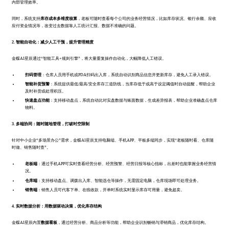
内部管理效率。
同时，系统支持
库存成本多维度核算
，老板可随时查看每个公司的业务经营情况，比如库存状况、银行余额、应收
应付资金情况等，改变过去数据靠人工统计汇报、数据不准确的问题。
2. 智能自动化：减少人工干预，提升管理精度
金蝶AI星辰通过“智能工具+规则引擎”，将大量重复操作自动化，大幅降低人工错误。
扫码管理
：仓库人员用手机或PDA扫码出入库，系统自动识别商品信息并更新库存，避免人工录入错误。
智能补货预警
：系统提供最低/最高/安全库存三道防线，当库存低于或高于设定阈值时自动提醒，帮助企业
及时补货或处理积压。
快速盘点功能
：支持移动盘点，系统自动比对实盘数据与账面数据，生成差异报表，帮助企业准确盘点仓库
物料。
3. 多端协同：随时随地管理，打破时空限制
针对中小企业“多场景办公”需求，金蝶AI星辰支持电脑端、手机APP、平板多端同步，实现“老板随时看、仓库随
时做、销售随时查”。
老板端
：通过手机APP可实时查看经营分析、经营预警、经营日报等核心指标，出差时也能掌握业务经营情
况。
仓库端
：支持移动盘点、调拨出入库、智能选仓等操作，无需固定电脑，仓库现场即可处理业务。
销售端
：销售人员可代客下单、在线收款，开单时系统实时显示库存可用量，避免超卖。
4. 实时数据分析：用数据驱动决策，优化库存结构
金蝶AI星辰内置
数据看板
，通过经营分析、商品分析等功能，帮助企业识别畅销与滞销商品，优化库存结构。