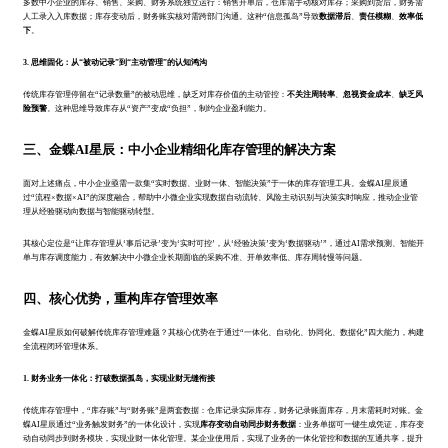
多数中小企业的库存、销售、采购、财务系统独立运行：销售开单后，仓库需手动核对库存；采购到货后，财务需
人工录入入库数据；库存变动后，财务账实核对需跨部门沟通。这种“信息孤岛”导致
数据滞后
、
责任模糊
、
效率低
下
。
3. 思维固化：从“被动记录”到“主动管理”的认知鸿沟
传统库存管理停留在“记录数量”的被动思维，缺乏对库存价值的主动管控：
不关注周转率
、
忽视资金成本
、
缺乏风
险预警
。这种思维导致库存从“资产”变成“负担”，制约企业盈利能力。
三、金蝶AI星辰：中小企业精细化库存管理的解决方案
面对上述痛点，中小企业亟需一款集“实时数据、业财一体、智能决策”于一体的库存管理工具。金蝶AI星辰通
过“流程×数据×AI”的深度融合，帮助中小微企业实现数据自动流转、风险主动识别与决策实时响应，推动企业管
理从经验驱动向数据与智能驱动转型。
其核心定位是“让库存管理从‘事后记录’变为‘实时可控’，从‘经验决策’变为‘数据驱动’”，通过AI需求预测、智能开
单与库存调度能力，有效解决中小微企业长期面临的采购不准、开单效率低、库存周转慢等问题。
四、核心优势，重构库存管理效率
金蝶AI星辰如何破解传统库存管理难题？其核心优势在于通过“一体化、自动化、协同化、数据化”四大能力，构建
全流程闭环管理体系。
1. 财务业务一体化：打破数据孤岛，实现业财无缝衔接
传统库存管理中，“库存账”与“财务账”是两套数据：仓库记录实际库存，财务记录账面库存，月末需耗时对账。金
蝶AI星辰通过“业务触发财务”的一体化设计，实现
库存变动自动同步财务数据
：业务单据可一键生成凭证，库存变
动自动同步到财务模块，实现业财一体化管理。某企业使用后，实现了业务的一体化管控和数据的互通共享，提升