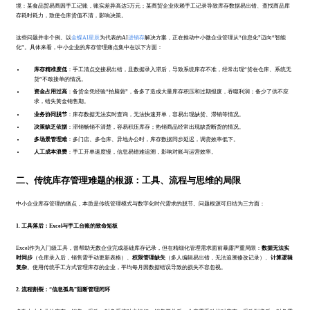
境：某食品贸易商因手工记账，账实差异高达5万元；某商贸企业依赖手工记录导致库存数据易出错、查找商品库
存耗时耗力，致使仓库货值不清，影响决策。
这些问题并非个例。以
金蝶AI星辰
为代表的AI
进销存
解决方案，正在推动中小微企业管理从“信息化”迈向“智能
化”。具体来看，中小企业的库存管理痛点集中在以下方面：
库存精准度低
：手工清点交接易出错，且数据录入滞后，导致系统库存不准，经常出现“货在仓库、系统无
货”不敢接单的情况。
资金占用过高
：备货全凭经验“拍脑袋”，备多了造成大量库存积压和过期报废，吞噬利润；备少了供不应
求，错失黄金销售期。
业务协同脱节
：库存数据无法实时查询，无法快速开单，容易出现缺货、滞销等情况。
决策缺乏依据
：滞销畅销不清楚，容易积压库存；热销商品经常出现缺货断货的情况。
多场景管理难
：多门店、多仓库、异地办公时，库存数据同步延迟，调货效率低下。
人工成本浪费
：手工开单速度慢，信息易错难追溯，影响对账与运营效率。
二、传统库存管理难题的根源：工具、流程与思维的局限
中小企业库存管理的痛点，本质是传统管理模式与数字化时代需求的脱节。问题根源可归结为三方面：
1. 工具落后：Excel与手工台账的致命短板
Excel作为入门级工具，曾帮助无数企业完成基础库存记录，但在精细化管理需求面前暴露严重局限：
数据无法实
时同步
（仓库录入后，销售需手动更新表格）、
权限管理缺失
（多人编辑易出错，无法追溯修改记录）、
计算逻辑
复杂
。使用传统手工方式管理库存的企业，平均每月因数据错误导致的损失不容忽视。
2. 流程割裂：“信息孤岛”阻断管理闭环