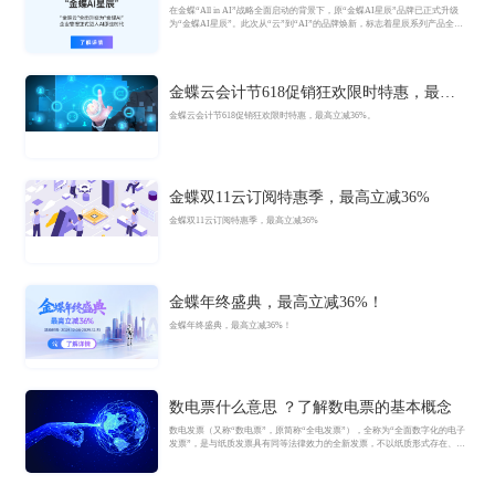
方公告
在金蝶“All in AI”战略全面启动的背景下，原“金蝶AI星辰”品牌已正式升级
为“金蝶AI星辰”。此次从“云”到“AI”的品牌焕新，标志着星辰系列产品全面
迈入AI驱动的新阶段，旨在以AI技术重构小微企业数智化解决方案，为企业
管理注入新动能。
金蝶云会计节618促销狂欢限时特惠，最高
立减36%
金蝶云会计节618促销狂欢限时特惠，最高立减36%。
金蝶双11云订阅特惠季，最高立减36%
金蝶双11云订阅特惠季，最高立减36%
金蝶年终盛典，最高立减36%！
金蝶年终盛典，最高立减36%！
数电票什么意思 ？了解数电票的基本概念
数电发票（又称“数电票”，原简称“全电发票”），全称为“全面数字化的电子
发票”，是与纸质发票具有同等法律效力的全新发票，不以纸质形式存在、不
用介质支撑、无须申请领用、发票验旧及申请增版增量。纸质发票的票面信
息全面数字化，将多个票种集成归并为电子发票单一票种，数电发票实行全
国统一赋码、自动流转交付。