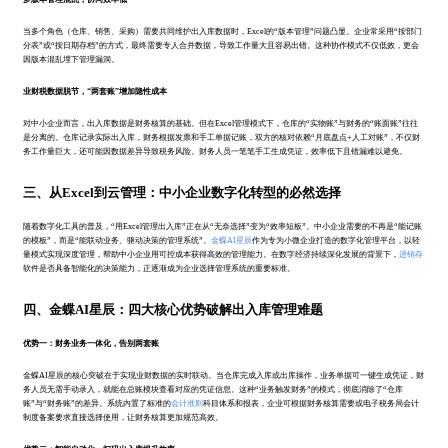
当多个角色（仓库、销售、采购）需要共同维护出入库数据时，Excel的“版本管理”问题凸显。企业常采用“按部门
分表”或“按日期存档”的方式，最终需要专人合并数据，导致工作量大且容易出错。这种协作模式不仅低效，更会
因版本混乱埋下管理漏洞。
业财税数据脱节，“两套账”增加隐性成本
对中小企业而言，出入库数据是财务核算的基础。但在Excel管理模式下，仓库的“实物账”与财务的“账面账”往往
是分离的。仓库记录实际出入库，财务根据发票和手工单据记账，双方的核对依赖“月底盘点+人工对账”，不仅财
务工作量巨大，还可能因数据差异导致税务风险。财务人员一笔笔手工生成凭证，效率低下且错漏难以避免。
三、从Excel到云管理：中小企业数字化转型的必然选择
随着数字化工具的普及，“用Excel管理出入库”正在从“无奈选择”变为“效率短板”。中小企业需要的不再是“能记账
的模板”，而是“能联动业务、驱动决策的管理系统”。
金蝶AI星辰
作为专为小微企业打造的数字化管理平台，以轻
量模式实现深度管理，帮助中小企业用可控成本获得高效的管理能力。在数字经济持续深化发展的背景下，
进销存
软件是否具备智能化的决策能力，正逐渐成为企业选择管理系统的重要标准。
四、金蝶AI星辰：四大核心优势破解出入库管理难题
优势一：财务业务一体化，告别两套账
金蝶AI星辰的核心突破在于实现业财数据的实时联动。当仓库完成入库或出库操作，业务单据可一键生成凭证，财
务人员无需手动录入，就能在总账模块查看对应的凭证信息。这种“业务触发财务”的模式，彻底消除了“仓库
账”与“财务账”的差异。系统内置了标准的
会计准则
科目体系和报表，企业可根据财务核算需要或电子税务局会计
制度备案要求直接选择使用，让财务核算更加规范高效。