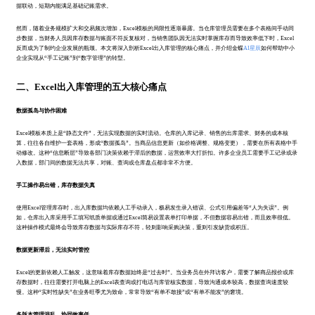
据联动，短期内能满足基础记账需求。
然而，随着业务规模扩大和交易频次增加，Excel模板的局限性逐渐暴露。当仓库管理员需要在多个表格间手动同
步数据，当财务人员因库存数据与账面不符反复核对，当销售团队因无法实时掌握库存而导致效率低下时，Excel
反而成为了制约企业发展的瓶颈。本文将深入剖析Excel出入库管理的核心痛点，并介绍金蝶
AI星辰
如何帮助中小
企业实现从“手工记账”到“数字管理”的转型。
二、Excel出入库管理的五大核心痛点
数据孤岛与协作困难
Excel模板本质上是“静态文件”，无法实现数据的实时流动。仓库的入库记录、销售的出库需求、财务的成本核
算，往往各自维护一套表格，形成“数据孤岛”。当商品信息更新（如价格调整、规格变更），需要在所有表格中手
动修改。这种“信息断层”导致各部门决策依赖于滞后的数据，运营效率大打折扣。许多企业员工需要手工记录或录
入数据，部门间的数据无法共享，对账、查询或仓库盘点都非常不方便。
手工操作易出错，库存数据失真
使用Excel管理库存时，出入库数据均依赖人工手动录入，极易发生录入错误、公式引用偏差等“人为失误”。例
如，仓库出入库采用手工填写纸质单据或通过Excel简易设置表单打印单据，不但数据容易出错，而且效率很低。
这种操作模式最终会导致库存数据与实际库存不符，轻则影响采购决策，重则引发缺货或积压。
数据更新滞后，无法实时管控
Excel的更新依赖人工触发，这意味着库存数据始终是“过去时”。当业务员在外拜访客户，需要了解商品报价或库
存数据时，往往需要打开电脑上的Excel表查询或打电话与库管核实数据，导致沟通成本较高，数据查询速度较
慢。这种“实时性缺失”在业务旺季尤为致命，常常导致“有单不敢接”或“有单不能发”的窘境。
多版本管理混乱，协同效率低