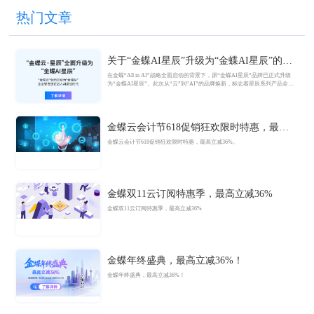
热门文章
关于“金蝶AI星辰”升级为“金蝶AI星辰”的官
方公告
在金蝶“All in AI”战略全面启动的背景下，原“金蝶AI星辰”品牌已正式升级
为“金蝶AI星辰”。此次从“云”到“AI”的品牌焕新，标志着星辰系列产品全面
迈入AI驱动的新阶段，旨在以AI技术重构小微企业数智化解决方案，为企业
管理注入新动能。
金蝶云会计节618促销狂欢限时特惠，最高
立减36%
金蝶云会计节618促销狂欢限时特惠，最高立减36%。
金蝶双11云订阅特惠季，最高立减36%
金蝶双11云订阅特惠季，最高立减36%
金蝶年终盛典，最高立减36%！
金蝶年终盛典，最高立减36%！