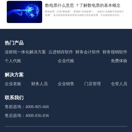
数电票什么意思 ？了解数电票的基本概念
数电发票（又称“数电票”，原简称“全电发票”），全称为“全面数字化的电子
发票”，是与纸质发票具有同等法律效力的全新发票，不以纸质形式存在、不
用介质支撑、无须申请领用、发票验旧及申请增版增量。纸质发票的票面信
息全面数字化，将多个票种集成归并为电子发票单一票种，数电发票实行全
国统一赋码、自动流转交付。
热门产品
业财税一体化解决方案
云进销存软件
财务会计软件
财务报销软件
个人代账
企业代账
免费体验
解决方案
企业老板
财务人员
企业销售
门店管理
仓管人员
联系我们
售前咨询：4008-805-666
售后咨询：4008-836-836