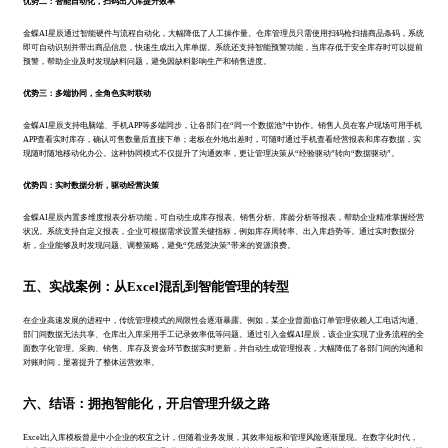
优势二：智能自动化，扫码出入库提升效率
金蝶AI星辰通过智能硬件与流程自动化，大幅降低了人工操作量。仓库管理员只需使用扫码枪扫描商品条码，系统
即可自动识别并带出商品信息，快速生成出入库单据。系统还支持智能预警功能，当库存低于安全库存时可以提前
预警，帮助企业及时发现缺料问题，避免因缺料影响生产和销售进度。
优势三：多端协同，全角色实时联动
金蝶AI星辰支持电脑端、手机APP等多端同步，让各部门在“同一个数据池”中协作。销售人员在客户现场可用手机
APP查看实时库存，确认可售数量后直接下单；老板在外地出差时，可随时通过手机查看经营报表和库存数据，实
现随时随地移动化办公。这种协同模式不仅提升了沟通效率，更让管理决策从“经验驱动”转向“数据驱动”。
优势四：实时数据分析，驱动经营决策
金蝶AI星辰内置多维度报表分析功能，可自动生成库存报表、销售分析、库龄分析等报表，帮助企业精准掌握经营
状况。系统支持自定义报表，企业可根据需求设置关键指标，例如库存周转率、出入库趋势等。通过实时数据分
析，企业能够及时发现问题、调整策略，避免“凭感觉决策”带来的资源浪费。
五、实战案例：从Excel混乱到智能管理的转型
在企业高速发展的进程中，传统管理模式的局限性会逐渐暴露。例如，某企业曾面临订单管理依赖人工电话沟通、
部门间数据无法共享、仓库出入库采用手工记录效率低等问题。通过引入金蝶AI星辰，该企业实现了业务流程的全
面数字化管理。采购、销售、库存及资金环节数据实时更新，并自动生成管理报表，大幅降低了各部门间的沟通和
对账时间，显著提升了整体运营效率。
六、结语：拥抱智能化，开启管理升级之路
Excel出入库模板曾是中小企业的权宜之计，但随着业务发展，其效率短板和管理风险逐渐显现。在数字化时代，