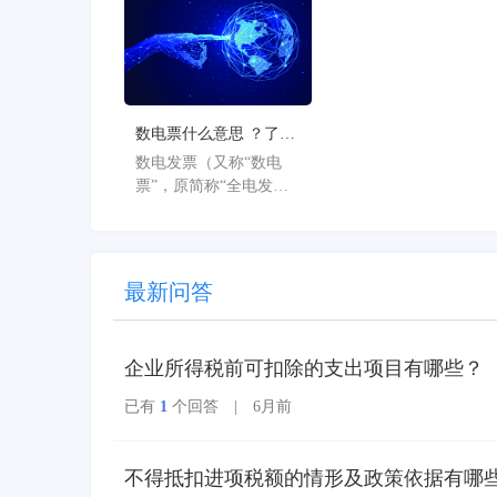
次从“云”到“AI”的品牌
焕新，标志着星辰系列
产品全面迈入AI驱动的
新阶段，旨在以AI技术
重构小微企业数智化解
决方案，为企业管理注
数电票什么意思 ？了解
入新动能。
数电票的基本概念
数电发票（又称“数电
票”，原简称“全电发
票”），全称为“全面数
字化的电子发票”，是与
纸质发票具有同等法律
效力的全新发票，不以
最新问答
纸质形式存在、不用介
质支撑、无须申请领
用、发票验旧及申请增
企业所得税前可扣除的支出项目有哪些？
版增量。纸质发票的票
面信息全面数字化，将
已有
1
个回答 | 6月前
多个票种集成归并为电
子发票单一票种，数电
发票实行全国统一赋
不得抵扣进项税额的情形及政策依据有哪
码、自动流转交付。