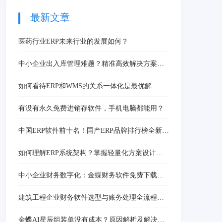
不仅可以帮助企业实现采
购、销售、库存和资金的
最新文章
全链路管理，更能够赋能
企业，助力降本增效。
医药行业ERP未来行业的发展如何？
中小企业出入库管理难题？精准高效解决方案，
实现库存智能管控
如何看待ERP和WMS的关系一体化是最优解
有没有永久免费进销存软件，手机电脑都能用？
中国ERP软件前十名！国产ERP品牌排行榜全新出
炉
如何理解ERP系统架构？掌握轻量化方案设计与
实施要点
中小企业财务数字化：金蝶财务软件免费下载需
求下的正确选择
建筑工程企业财务软件选型与账务处理全流程详
解
金蝶AI星辰组装单没有成本？原因解析及解决方