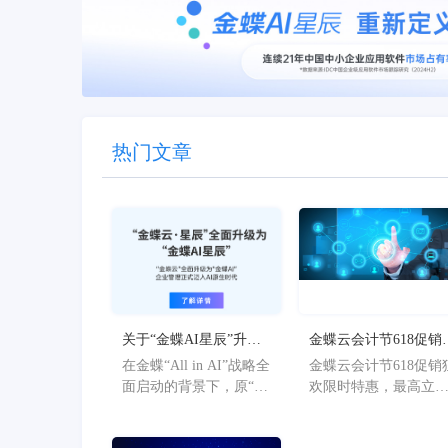
热门文章
关于“金蝶AI星辰”升级
金蝶云会计节618促销
为“金蝶AI星辰”的官方
欢限时特惠，最高立
在金蝶“All in AI”战略全
金蝶云会计节618促销
公告
36%
面启动的背景下，原“金
欢限时特惠，最高立
蝶AI星辰”品牌已正式升
36%。
级为“金蝶AI星辰”。此