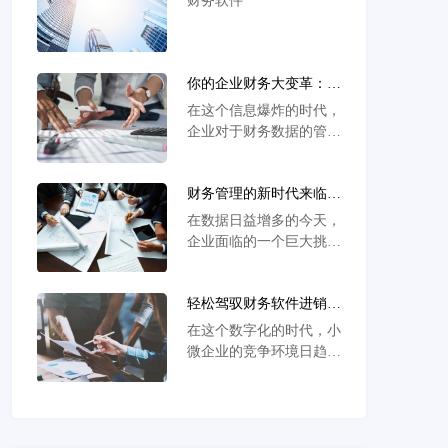
财务软件
我们揭开财务管理的新篇
章！
你的企业财务大变革：告
别传统软件，迎接云端财
在这个信息爆炸的时代，
务的新时代
企业对于财务数据的管理
变得日益重要。特别是对
于中小企业，如何有效整
财务管理的新时代来临
合和管理财务、库存、物
了！你准备好迎接云端财
料调拨以及生产制造等数
在数据日益增多的今天，
务的革命了吗？
据，成为他们面临的一大
企业面临的一个巨大挑战
挑战。财务软件的选择和
是如何高效管理财务、库
应用，因此显得尤为关
存、物料调拨等关键信
键。
轻松驾驭财务软件进销
息。中小企业尤其感受到
存，让每一笔生意都简单
了这种压力，因为数据的
在这个数字化的时代，小
高效
有效管理直接关系到他们
微企业的竞争环境日趋激
的成长和发展。在这种背
烈，高效的财务软件进销
景下，选择合适的财务软
存系统已成为企业经营中
件成为了一项关键任务。
不可或缺的利器。一个优
秀的财务软件进销存系统