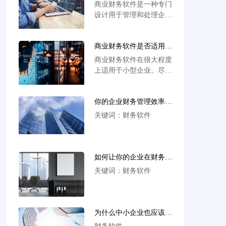
些核心功能？
商业财务软件是一种专门
设计用于管理和处理企业
财务信息的工具。它们提
供了许多核心功能，以帮
商业财务软件是否适用于
助企业进行财务管理和决
小型企业？
策。
商业财务软件在很大程度
上适用于小型企业。尽管
小型企业的规模和需求可
能较大型企业较小，但它
你的企业财务管理效率够
们仍然可以从使用商业财
高吗？来看看如何挑选最
务软件中获益。
关键词：财务软件
合适的财务软件！
如何让你的企业在财务管
理上更上一层楼？试试这
关键词：财务软件
些现代化财务软件吧！
为什么中小企业也应该跳
上财务软件这列火车？让