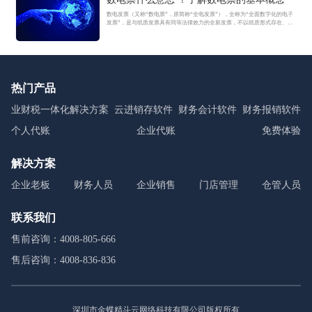
数电发票（又称“数电票”，原简称“全电发票”），全称为“全面数字化的电子
发票”，是与纸质发票具有同等法律效力的全新发票，不以纸质形式存在、不
用介质支撑、无须申请领用、发票验旧及申请增版增量。纸质发票的票面信
息全面数字化，将多个票种集成归并为电子发票单一票种，数电发票实行全
国统一赋码、自动流转交付。
热门产品
业财税一体化解决方案
云进销存软件
财务会计软件
财务报销软件
个人代账
企业代账
免费体验
解决方案
企业老板
财务人员
企业销售
门店管理
仓管人员
联系我们
售前咨询：4008-805-666
售后咨询：4008-836-836
深圳市金蝶精斗云网络科技有限公司版权所有