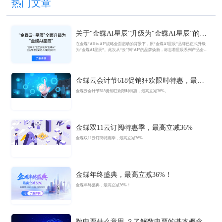
热门文章
关于“金蝶AI星辰”升级为“金蝶AI星辰”的官
方公告
在金蝶“All in AI”战略全面启动的背景下，原“金蝶AI星辰”品牌已正式升级
为“金蝶AI星辰”。此次从“云”到“AI”的品牌焕新，标志着星辰系列产品全面
迈入AI驱动的新阶段，旨在以AI技术重构小微企业数智化解决方案，为企业
管理注入新动能。
金蝶云会计节618促销狂欢限时特惠，最高
立减36%
金蝶云会计节618促销狂欢限时特惠，最高立减36%。
金蝶双11云订阅特惠季，最高立减36%
金蝶双11云订阅特惠季，最高立减36%
金蝶年终盛典，最高立减36%！
金蝶年终盛典，最高立减36%！
数电票什么意思 ？了解数电票的基本概念