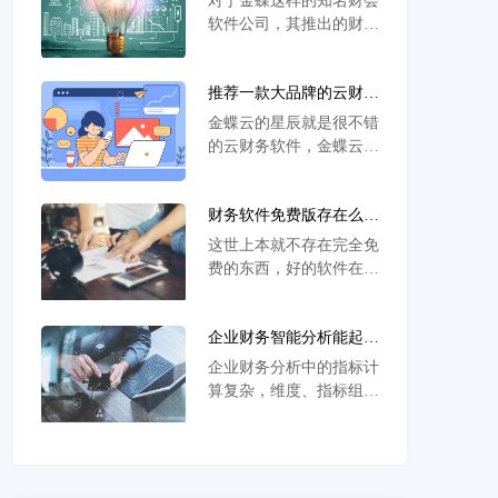
对于金蝶这样的知名财会
捷。金蝶精斗云云会计主
软件公司，其推出的财会
要是面向小微企业财务管
软件完全可以保证您的数
理人员，提供全套财务管
据安全。比如，金蝶旗下
理功能，渗透小微企业管
推荐一款大品牌的云财务
的星辰，其就提供了“经
理各流程，打造全新
软件？
营+管理”一体化解决方
金蝶云的星辰就是很不错
案，整合企业资源，实现
的云财务软件，金蝶云星
利润最大化，让新营销·
辰对业财税进行了深度融
新财税·新模
合，财务赋能业务、实现
财务软件免费版存在么？
了智能记账、报表、信用
财务软件免费版能放心用
管理、资产管理。 作为
这世上本就不存在完全免
么？
金蝶旗下的企业管理软
费的东西，好的软件在研
件，金蝶云星辰的财务管
发、服务时如果不以产品
理能力也是相当出色的。
安全稳定和操作便利顺心
金蝶星辰可以根据企业需
企业财务智能分析能起到
为目的，何来的“专业”？
求由企业自行选择所
什么作用？企业选择哪款
所以在选择收费还是免费
企业财务分析中的指标计
智能分析软件比较合适？
类软件时，建议还是在数
算复杂，维度、指标组合
据安全及售后服务方面做
多变；不同角色不同场景
对比，然后再去做选择！
下的分析思维变化多；再
财务软件免
加上财务分析中数据量
大、计算量大，耗费了大