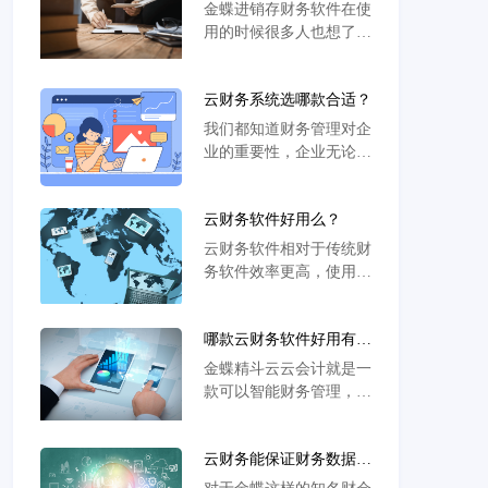
怎么样？
金蝶进销存财务软件在使
用的时候很多人也想了解
操作起来怎么样，不过在
财务方面通常都是工资
云财务系统选哪款合适？
表，财务报表以及税务方
面的工作开展比较多，还
我们都知道财务管理对企
有资金管理方面也更加全
业的重要性，企业无论如
面，所以在选择的时候可
何变化，财务系统都是核
以针对性的选择，下面两
心。如今随着数字化的不
款软件介绍给大家，方便
云财务软件好用么？
断延伸，云应用的逐步拓
大家在选择软件的时候可
展，企业也在逐步向数字
云财务软件相对于传统财
以更加准确的去选择。
化，云应用方面转型，而
务软件效率更高，使用更
财务系统也一样需要接受
灵活，处理业务更准确，
这样的变化。所以云财务
就算是大企业的财务管理
系统也逐步成为很多企业
哪款云财务软件好用有保
也可以搞定，而且云财务
财务管理的关键核心。
障？
软件一般都可以进行大数
金蝶精斗云云会计就是一
据处理，还可以远程在线
款可以智能财务管理，高
部署。 在云财务软件方
效支撑经营决策的云财务
面，金蝶云星辰财务云就
软件，这款云财务软件在
很有代表性，用户多，口
云财务能保证财务数据安
电脑端、APP、微信多端
碑也很好。这款云
全么？
都可以使用，非常方便快