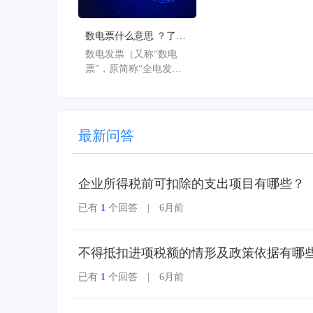
重构小微企业数智化解
决方案，为企业管理注
数电票什么意思 ？了解
入新动能。
数电票的基本概念
数电发票（又称“数电
票”，原简称“全电发
票”），全称为“全面数
字化的电子发票”，是与
纸质发票具有同等法律
效力的全新发票，不以
最新问答
纸质形式存在、不用介
质支撑、无须申请领
用、发票验旧及申请增
企业所得税前可扣除的支出项目有哪些？
版增量。纸质发票的票
面信息全面数字化，将
已有
1
个回答 | 6月前
多个票种集成归并为电
子发票单一票种，数电
发票实行全国统一赋
不得抵扣进项税额的情形及政策依据有哪
码、自动流转交付。
已有
1
个回答 | 6月前