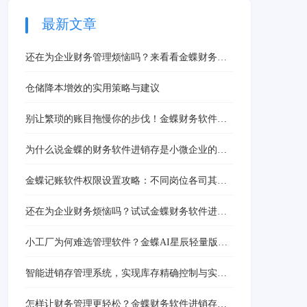
量的时间与精力，让财务
分析任意疲于应对往往就
最新文章
没有足够的时间来深入分
析财务数据。 企业财务
还在为企业财务管理烦恼吗？来看看金蝶财务软
智能分析能
件进销存，让财务管理变得更简单！
仓储降本增效的实用策略与建议
别让繁琐的账目拖慢你的步伐！金蝶财务软件进
销存，让管理变得轻松又高效！
为什么说金蝶的财务软件进销存是小微企业的财
务管理救星？
金蝶记账软件权限设置攻略：不同岗位各司其
职，筑牢财务安全防线
还在为企业财务烦恼吗？试试金蝶财务软件进销
存，管理轻松又高效！
小工厂为何难选管理软件？金蝶AI星辰轻量版：
低成本、易上手，破解小微企业管理困局
智能进销存管理系统，实现库存精确控制与实时
更新
怎样让财务管理更轻松？金蝶财务软件进销存，