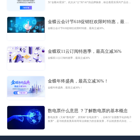
为“金蝶AI星辰”。此次从“云”到“AI”的品牌焕新，标志着星辰系列产品全面
迈入AI驱动的新阶段，旨在以AI技术重构小微企业数智化解决方案，为企业
管理注入新动能。
金蝶云会计节618促销狂欢限时特惠，最高
立减36%
金蝶云会计节618促销狂欢限时特惠，最高立减36%。
金蝶双11云订阅特惠季，最高立减36%
金蝶双11云订阅特惠季，最高立减36%
金蝶年终盛典，最高立减36%！
金蝶年终盛典，最高立减36%！
数电票什么意思 ？了解数电票的基本概念
数电发票（又称“数电票”，原简称“全电发票”），全称为“全面数字化的电子
发票”，是与纸质发票具有同等法律效力的全新发票，不以纸质形式存在、不
用介质支撑、无须申请领用、发票验旧及申请增版增量。纸质发票的票面信
息全面数字化，将多个票种集成归并为电子发票单一票种，数电发票实行全
国统一赋码、自动流转交付。