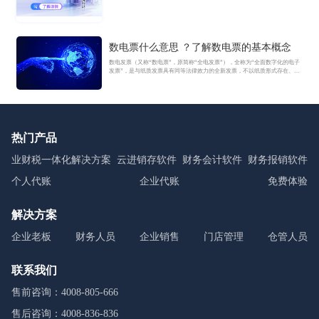
数电票什么意思 ？了解数电票的基本概念
数电发票（又称“数电票”，原简称“全电发票”），全称为“全面数字化的电子
发票”，是与纸质发票具有同等法律效力的全新发票，不以纸质形式存在、不
用介质支撑、无须申请领用、发票验旧及申请增版增量。纸质发票的票面信
息全面数字化，将多个票种集成归并为电子发票单一票种，数电发票实行全
国统一赋码、自动流转交付。
热门产品
业财税一体化解决方案
云进销存软件
财务会计软件
财务报销软件
个人代账
企业代账
免费体验
解决方案
企业老板
财务人员
企业销售
门店管理
仓管人员
联系我们
售前咨询：4008-805-666
售后咨询：4008-836-836