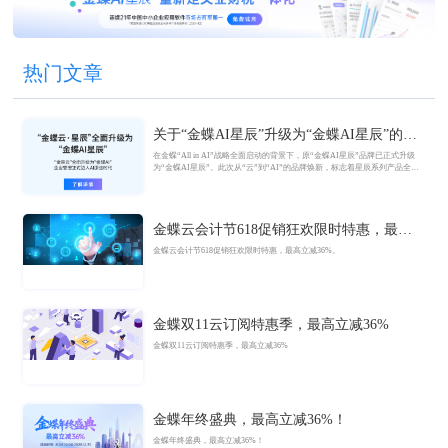
热门文章
关于“金蝶AI星辰”升级为“金蝶AI星辰”的官
方公告
在金蝶“All in AI”战略全面启动的背景下，原“金蝶AI星辰”品牌已正式升级
为“金蝶AI星辰”。此次从“云”到“AI”的品牌焕新，标志着星辰系列产品全面
迈入AI驱动的新阶段，旨在以AI技术重构小微企业数智化解决方案，为企业
管理注入新动能。
金蝶云会计节618促销狂欢限时特惠，最高
立减36%
金蝶云会计节618促销狂欢限时特惠，最高立减36%。
金蝶双11云订阅特惠季，最高立减36%
金蝶双11云订阅特惠季，最高立减36%
金蝶年终盛典，最高立减36%！
金蝶年终盛典，最高立减36%！