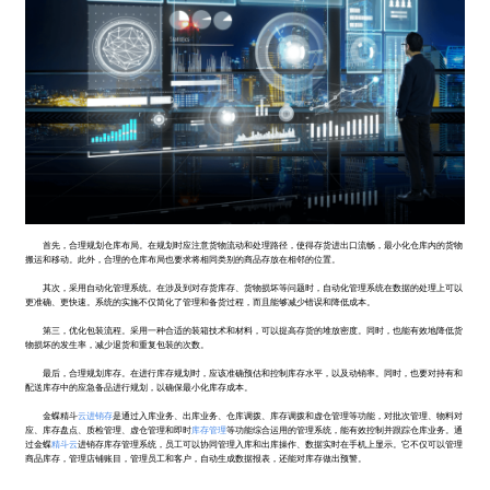
首先，合理规划仓库布局。在规划时应注意货物流动和处理路径，使得存货进出口流畅，最小化仓库内的货物
搬运和移动。此外，合理的仓库布局也要求将相同类别的商品存放在相邻的位置。
其次，采用自动化管理系统。在涉及到对存货库存、货物损坏等问题时，自动化管理系统在数据的处理上可以
更准确、更快速。系统的实施不仅简化了管理和备货过程，而且能够减少错误和降低成本。
第三，优化包装流程。采用一种合适的装箱技术和材料，可以提高存货的堆放密度。同时，也能有效地降低货
物损坏的发生率，减少退货和重复包装的次数。
最后，合理规划库存。在进行库存规划时，应该准确预估和控制库存水平，以及动销率。同时，也要对持有和
配送库存中的应急备品进行规划，以确保最小化库存成本。
金蝶精斗
云
进销存
是通过入库业务、出库业务、仓库调拨、库存调拨和虚仓管理等功能，对批次管理、物料对
应、库存盘点、质检管理、虚仓管理和即时
库存管理
等功能综合运用的管理系统，能有效控制并跟踪仓库业务。通
过金蝶
精斗云
进销存库存管理系统，员工可以协同管理入库和出库操作、数据实时在手机上显示。它不仅可以管理
商品库存，管理店铺账目，管理员工和客户，自动生成数据报表，还能对库存做出预警。