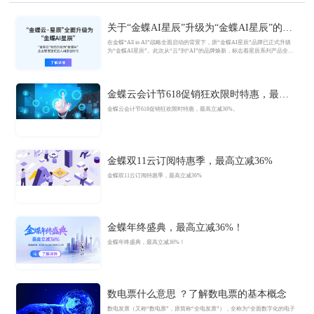
关于“金蝶AI星辰”升级为“金蝶AI星辰”的官
方公告
在金蝶“All in AI”战略全面启动的背景下，原“金蝶AI星辰”品牌已正式升级
为“金蝶AI星辰”。此次从“云”到“AI”的品牌焕新，标志着星辰系列产品全面
迈入AI驱动的新阶段，旨在以AI技术重构小微企业数智化解决方案，为企业
管理注入新动能。
金蝶云会计节618促销狂欢限时特惠，最高
立减36%
金蝶云会计节618促销狂欢限时特惠，最高立减36%。
金蝶双11云订阅特惠季，最高立减36%
金蝶双11云订阅特惠季，最高立减36%
金蝶年终盛典，最高立减36%！
金蝶年终盛典，最高立减36%！
数电票什么意思 ？了解数电票的基本概念
数电发票（又称“数电票”，原简称“全电发票”），全称为“全面数字化的电子