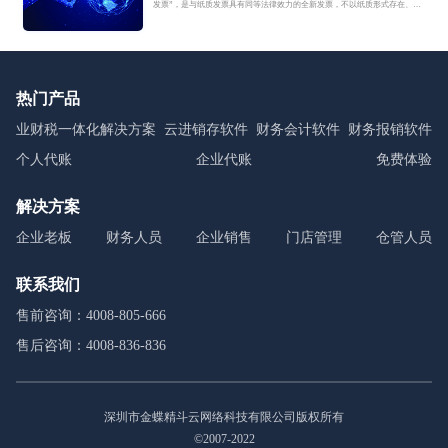
发票”，是与纸质发票具有同等法律效力的全新发票，不以纸质形式存在、不
用介质支撑、无须申请领用、发票验旧及申请增版增量。纸质发票的票面信
息全面数字化，将多个票种集成归并为电子发票单一票种，数电发票实行全
国统一赋码、自动流转交付。
热门产品
业财税一体化解决方案
云进销存软件
财务会计软件
财务报销软件
个人代账
企业代账
免费体验
解决方案
企业老板
财务人员
企业销售
门店管理
仓管人员
联系我们
售前咨询：4008-805-666
售后咨询：4008-836-836
深圳市金蝶精斗云网络科技有限公司版权所有
©2007-2022