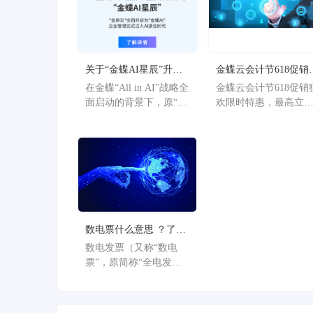
关于“金蝶AI星辰”升级
金蝶云会计节618促销
为“金蝶AI星辰”的官方
欢限时特惠，最高立
在金蝶“All in AI”战略全
金蝶云会计节618促销
公告
36%
面启动的背景下，原“金
欢限时特惠，最高立
蝶AI星辰”品牌已正式升
36%。
级为“金蝶AI星辰”。此
次从“云”到“AI”的品牌
焕新，标志着星辰系列
产品全面迈入AI驱动的
新阶段，旨在以AI技术
重构小微企业数智化解
决方案，为企业管理注
数电票什么意思 ？了解
入新动能。
数电票的基本概念
数电发票（又称“数电
票”，原简称“全电发
票”），全称为“全面数
字化的电子发票”，是与
纸质发票具有同等法律