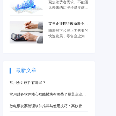
于客户
聚焦消费者需求。不能否
认未来的店里还是卖商品
的，但是商品的地位在发
生改变，以前的零售是先
零售企业ERP选择哪个
有商品，通过商品吸引顾
APP?
客，商品第一。现在的零
随着线下和线上零售业的
售、未来的零售一定要先
快速发展，零售企业为了
找到顾客，链接顾客，必
优化营销模式和提高客户
须要找到一种商品之外
满意度，开始慢慢使用
的、能够吸引顾客的手
ERP系统。那么，选择哪
段。
类ERP APP才能更好地实
现业务流程的优化呢？
最新文章
常用会计软件有哪些？
常用财务软件核心功能模块有哪些？覆盖企业财
务痛点
数电票发票管理软件推荐与使用技巧：高效管理
数电票