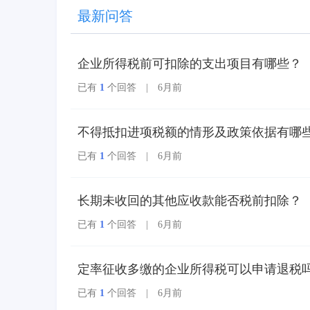
效力的全新发票，不以
最新问答
纸质形式存在、不用介
质支撑、无须申请领
用、发票验旧及申请增
企业所得税前可扣除的支出项目有哪些？
版增量。纸质发票的票
面信息全面数字化，将
已有
1
个回答 | 6月前
多个票种集成归并为电
子发票单一票种，数电
发票实行全国统一赋
不得抵扣进项税额的情形及政策依据有哪
码、自动流转交付。
已有
1
个回答 | 6月前
长期未收回的其他应收款能否税前扣除？
已有
1
个回答 | 6月前
定率征收多缴的企业所得税可以申请退税
已有
1
个回答 | 6月前