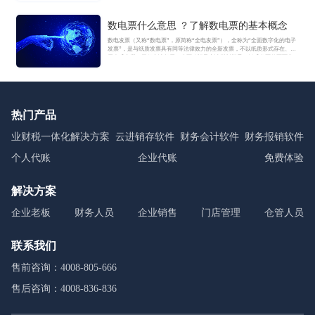
数电票什么意思 ？了解数电票的基本概念
数电发票（又称“数电票”，原简称“全电发票”），全称为“全面数字化的电子
发票”，是与纸质发票具有同等法律效力的全新发票，不以纸质形式存在、不
用介质支撑、无须申请领用、发票验旧及申请增版增量。纸质发票的票面信
息全面数字化，将多个票种集成归并为电子发票单一票种，数电发票实行全
国统一赋码、自动流转交付。
热门产品
业财税一体化解决方案
云进销存软件
财务会计软件
财务报销软件
个人代账
企业代账
免费体验
解决方案
企业老板
财务人员
企业销售
门店管理
仓管人员
联系我们
售前咨询：4008-805-666
售后咨询：4008-836-836