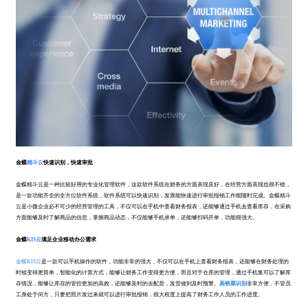
金蝶
精斗云
快速识别，快速审批
金蝶精斗云是一种比较好用的专业化管理软件，这款软件系统在财务的方面表现良好，在经营方面表现也很不错，
是一款功能齐全的全方位软件系统，软件系统可以快速识别，发票能快速进行审批报销工作能随时完成。金蝶精斗
云是小微企业必不可少的经营管理的工具，不仅可以在手机中查看财务报表，还能够通过手机去查看库存，在采购
方面能够及时了解商品的信息，掌握商品动态，不仅能够手机录单，还能够扫码开单，功能很强大。
金蝶
KIS云
满足企业移动办公需求
金蝶KIS云
是一款可以手机操作的软件，功能非常的强大，不仅可以在手机上查看财务报表，还能够在财务处理的
时候变得更简单，智能化的计算方式，能够让财务工作变得更方便，而且对于仓库的管理，通过手机集可以了解库
存情况，能够让库存的管控更加的高效，还能够及时的去配货，发货做到及时预警。
高铁票识别
非常方便，不管员
工身处于何方，只要把照片发过来就可以进行审批报销，很大程度上提高了财务工作人员的工作进度。