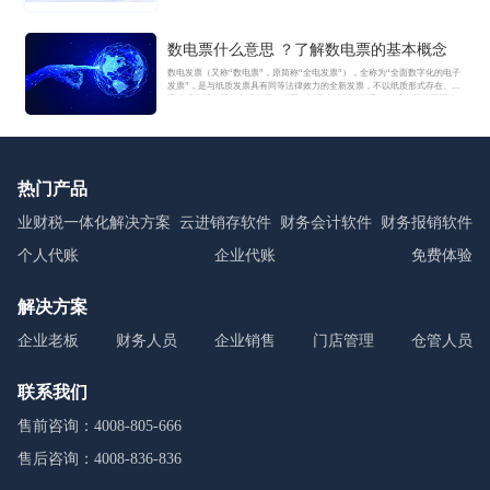
数电票什么意思 ？了解数电票的基本概念
数电发票（又称“数电票”，原简称“全电发票”），全称为“全面数字化的电子
发票”，是与纸质发票具有同等法律效力的全新发票，不以纸质形式存在、不
用介质支撑、无须申请领用、发票验旧及申请增版增量。纸质发票的票面信
息全面数字化，将多个票种集成归并为电子发票单一票种，数电发票实行全
国统一赋码、自动流转交付。
热门产品
业财税一体化解决方案
云进销存软件
财务会计软件
财务报销软件
个人代账
企业代账
免费体验
解决方案
企业老板
财务人员
企业销售
门店管理
仓管人员
联系我们
售前咨询：4008-805-666
售后咨询：4008-836-836