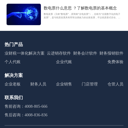
数电票什么意思 ？了解数电票的基本概念
数电发票（又称“数电票”，原简称“全电发票”），全称为“全面数字化的电子
发票”，是与纸质发票具有同等法律效力的全新发票，不以纸质形式存在、不
用介质支撑、无须申请领用、发票验旧及申请增版增量。纸质发票的票面信
息全面数字化，将多个票种集成归并为电子发票单一票种，数电发票实行全
国统一赋码、自动流转交付。
热门产品
业财税一体化解决方案
云进销存软件
财务会计软件
财务报销软件
个人代账
企业代账
免费体验
解决方案
企业老板
财务人员
企业销售
门店管理
仓管人员
联系我们
售前咨询：4008-805-666
售后咨询：4008-836-836