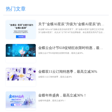
热门文章
关于“金蝶AI星辰”升级为“金蝶AI星辰”的官
方公告
在金蝶“All in AI”战略全面启动的背景下，原“金蝶AI星辰”品牌已正式升级
为“金蝶AI星辰”。此次从“云”到“AI”的品牌焕新，标志着星辰系列产品全面
迈入AI驱动的新阶段，旨在以AI技术重构小微企业数智化解决方案，为企业
管理注入新动能。
金蝶云会计节618促销狂欢限时特惠，最高
立减36%
金蝶云会计节618促销狂欢限时特惠，最高立减36%。
金蝶双11云订阅特惠季，最高立减36%
金蝶双11云订阅特惠季，最高立减36%
金蝶年终盛典，最高立减36%！
金蝶年终盛典，最高立减36%！