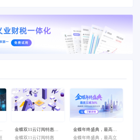
狂
金蝶双11云订阅特惠
金蝶年终盛典，最高立
减
季，最高立减36%
减36%！
狂
金蝶双11云订阅特惠
金蝶年终盛典，最高立