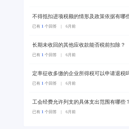
多个票种集成归并为电
子发票单一票种，数电
发票实行全国统一赋
不得抵扣进项税额的情形及政策依据有哪
码、自动流转交付。
已有
1
个回答 | 6月前
长期未收回的其他应收款能否税前扣除？
已有
1
个回答 | 6月前
定率征收多缴的企业所得税可以申请退税
已有
1
个回答 | 6月前
工会经费允许列支的具体支出范围有哪些
已有
1
个回答 | 6月前