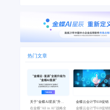
热门文章
关于“金蝶AI星辰”升级
金蝶云会计节618促销
为“金蝶AI星辰”的官方
欢限时特惠，最高立
在金蝶“All in AI”战略全
金蝶云会计节618促销