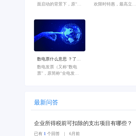
公告
36%
面启动的背景下，原“金
欢限时特惠，最高立
蝶AI星辰”品牌已正式升
36%。
级为“金蝶AI星辰”。此
次从“云”到“AI”的品牌
焕新，标志着星辰系列
产品全面迈入AI驱动的
新阶段，旨在以AI技术
重构小微企业数智化解
决方案，为企业管理注
数电票什么意思 ？了解
入新动能。
数电票的基本概念
数电发票（又称“数电
票”，原简称“全电发
票”），全称为“全面数
字化的电子发票”，是与
纸质发票具有同等法律
效力的全新发票，不以
最新问答
纸质形式存在、不用介
质支撑、无须申请领
用、发票验旧及申请增
企业所得税前可扣除的支出项目有哪些？
版增量。纸质发票的票
面信息全面数字化，将
已有
1
个回答 | 6月前