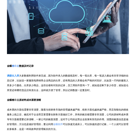
金蝶
精斗云
数据及时记录
调拨出入库
大多数都利用软件来完成，因为软件录入的数据很及时，每一笔出库，每一笔进入都会有非常详细的信
息记录，比如说一家服装电商销售企业商品的出库，还有商品的入库都会有严格的对应好，比如某一尺码的服装入
库多少个颜色，出库多少商品，这些全都有对应的记录，员工用软件查询一下，就知道还剩下多少存货，就知道仓
库里还有哪些货品没有卖出去，这样就方便了管理，所以记得数据一定要及时。
金蝶精斗云原材料成本票要清晰
成本票的方面也需要非常清楚，随着当前财务市场的管理越来越严格，税务方面也越来越严格，而且智能化的税收
服务上线之后，确实对于企业而言更需要在财务方面做好工作，所有的账目都需要非常清楚，公司的原材料成本票
等等方面都需要记录清晰，一家公司的账面清楚，这对于公司的运营企业发展有良性的作用。清楚的账面信息是做
好管理的，方法也是做好管理的，要点利用
金蝶软件
可以快速完成录入，可以快速的进行记账，一个人就可以管理
好多账务，这是一种高效率的管理账目的方法。