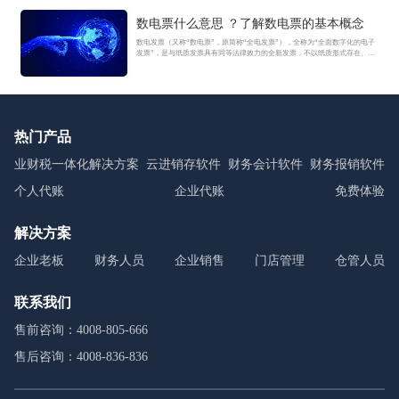
数电票什么意思 ？了解数电票的基本概念
数电发票（又称“数电票”，原简称“全电发票”），全称为“全面数字化的电子
发票”，是与纸质发票具有同等法律效力的全新发票，不以纸质形式存在、不
用介质支撑、无须申请领用、发票验旧及申请增版增量。纸质发票的票面信
息全面数字化，将多个票种集成归并为电子发票单一票种，数电发票实行全
国统一赋码、自动流转交付。
热门产品
业财税一体化解决方案
云进销存软件
财务会计软件
财务报销软件
个人代账
企业代账
免费体验
解决方案
企业老板
财务人员
企业销售
门店管理
仓管人员
联系我们
售前咨询：4008-805-666
售后咨询：4008-836-836