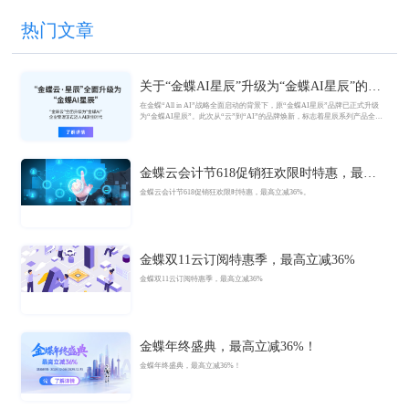
热门文章
关于“金蝶AI星辰”升级为“金蝶AI星辰”的官
方公告
在金蝶“All in AI”战略全面启动的背景下，原“金蝶AI星辰”品牌已正式升级
为“金蝶AI星辰”。此次从“云”到“AI”的品牌焕新，标志着星辰系列产品全面
迈入AI驱动的新阶段，旨在以AI技术重构小微企业数智化解决方案，为企业
管理注入新动能。
金蝶云会计节618促销狂欢限时特惠，最高
立减36%
金蝶云会计节618促销狂欢限时特惠，最高立减36%。
金蝶双11云订阅特惠季，最高立减36%
金蝶双11云订阅特惠季，最高立减36%
金蝶年终盛典，最高立减36%！
金蝶年终盛典，最高立减36%！