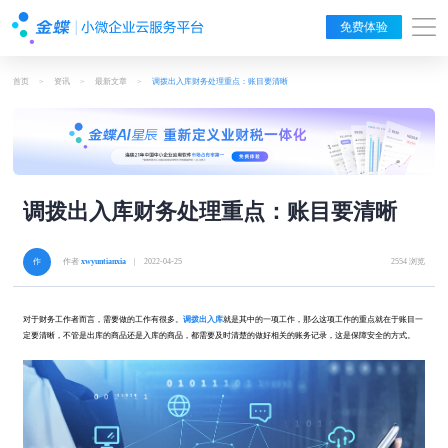
免费体验
首页
>
资讯
>
最新文章
>
调拨出入库财务处理重点：账目要清晰
调拨出入库财务处理重点：账目要清晰
作者
xwyuntianxia
| 2022-04-25
2554 浏览
对于财务工作者而言，需要做的工作有很多。
调拨出入库
就是其中的一项工作，那么这项工作的重点就在于账目一
定要清晰，不管是出库的商品还是入库的商品，都需要及时清楚的做好相关的账务记录，这是保障安全的方式。