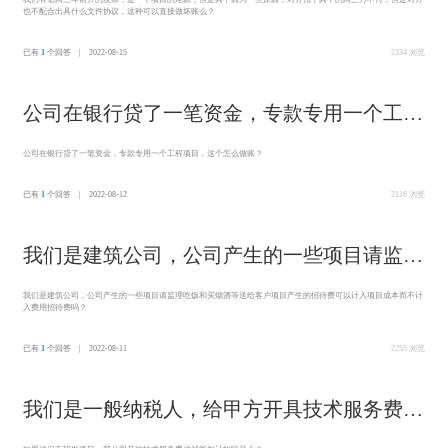
也不配合出具什么文件协议，这种可以直接做坏账么？
两三万不付，但是对方也不配合出具什么文件
协议，这种可以直接做坏账么？
已有
1
个回答 | 2022-08-15
2334 浏览
公司在银行贷了一笔资金，专款专用一个工程
项目，这个怎么做账？
公司在银行贷了一笔资金，专款专用一个工程项目，这个怎么做账？
已有
1
个回答 | 2022-08-12
2116 浏览
我们是建筑公司，公司产生的一些项目请监理
吃饭和买烟酒等送给客户项目产生的招待费可
我们是建筑公司，公司产生的一些项目请监理吃饭和买烟酒等送给客户项目产生的招待费可以计入项目成本而不计
入费用招待费吗？
以计入项目成本而不计入费用招待费吗？
已有
1
个回答 | 2022-08-11
2255 浏览
我们是一般纳税人，给甲方开具技术服务费发
票，对方能否做加计扣除？