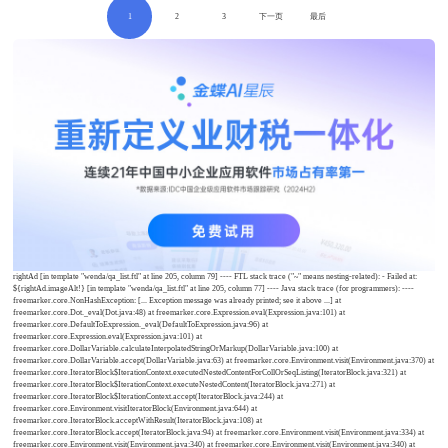
1
2
3
下一页
最后
rightAd [in template "wenda/qa_list.ftl" at line 205, column 79] ---- FTL stack trace ("~" means nesting-related): - Failed at:
${rightAd.imageAlt!} [in template "wenda/qa_list.ftl" at line 205, column 77] ---- Java stack trace (for programmers): ----
freemarker.core.NonHashException: [... Exception message was already printed; see it above ...] at
freemarker.core.Dot._eval(Dot.java:48) at freemarker.core.Expression.eval(Expression.java:101) at
freemarker.core.DefaultToExpression._eval(DefaultToExpression.java:96) at
freemarker.core.Expression.eval(Expression.java:101) at
freemarker.core.DollarVariable.calculateInterpolatedStringOrMarkup(DollarVariable.java:100) at
freemarker.core.DollarVariable.accept(DollarVariable.java:63) at freemarker.core.Environment.visit(Environment.java:370) at
freemarker.core.IteratorBlock$IterationContext.executedNestedContentForCollOrSeqListing(IteratorBlock.java:321) at
freemarker.core.IteratorBlock$IterationContext.executeNestedContent(IteratorBlock.java:271) at
freemarker.core.IteratorBlock$IterationContext.accept(IteratorBlock.java:244) at
freemarker.core.Environment.visitIteratorBlock(Environment.java:644) at
freemarker.core.IteratorBlock.acceptWithResult(IteratorBlock.java:108) at
freemarker.core.IteratorBlock.accept(IteratorBlock.java:94) at freemarker.core.Environment.visit(Environment.java:334) at
freemarker.core.Environment.visit(Environment.java:340) at freemarker.core.Environment.visit(Environment.java:340) at