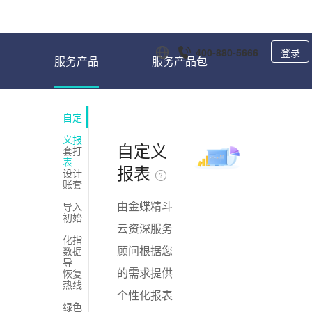
产品
解决方案
客户案例
购买
资源与服务
应用市场
伙伴与生态
400-880-5666
登录
服务产品
服务产品包
自定
义报
自定义
套打
表
报表
设计
账套
由金蝶精斗
导入
初始
云资深服务
化指
顾问根据您
数据
导
的需求提供
恢复
热线
个性化报表
绿色