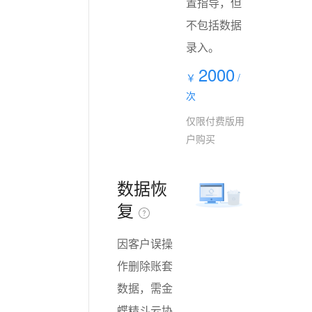
置指导，但
不包括数据
录入。
2000
￥
/
次
仅限付费版用
户购买
数据恢
复
因客户误操
作删除账套
数据，需金
蝶精斗云协