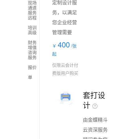
定制设计服
现场
通道
务，以满足
服务
远程
您企业经营
培训
管理需要
高级
400
财务
￥
/张
增值
咨询
起
服务
仅限云会计付
报价
费版用户购买
单
套打设
计
由金蝶精斗
云资深服务