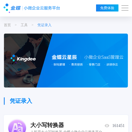
免费体验
首页
>
工具
>
凭证录入
凭证录入
大小写转换器
161451